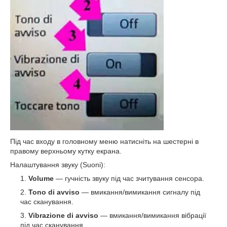
Під час входу в головному меню натисніть на шестерні в
правому верхньому кутку екрана.
Налаштування звуку (Suoni):
Volume
— гучність звуку під час зчитування сенсора.
Tono di avviso
— вмикання/вимикання сигналу під
час сканування.
Vibrazione di avviso
— вмикання/вимикання вібрації
під час сканування.