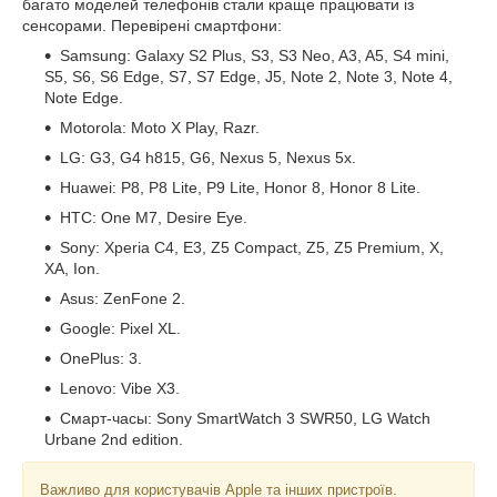
багато моделей телефонів стали краще працювати із
сенсорами. Перевірені смартфони:
Samsung: Galaxy S2 Plus, S3, S3 Neo, A3, A5, S4 mini,
S5, S6, S6 Edge, S7, S7 Edge, J5, Note 2, Note 3, Note 4,
Note Edge.
Motorola: Moto X Play, Razr.
LG: G3, G4 h815, G6, Nexus 5, Nexus 5x.
Huawei: P8, P8 Lite, P9 Lite, Honor 8, Honor 8 Lite.
HTC: One M7, Desire Eye.
Sony: Xperia C4, E3, Z5 Compact, Z5, Z5 Premium, X,
XA, Ion.
Asus: ZenFone 2.
Google: Pixel XL.
OnePlus: 3.
Lenovo: Vibe X3.
Смарт-часы: Sony SmartWatch 3 SWR50, LG Watch
Urbane 2nd edition.
Важливо для користувачів Apple та інших пристроїв.