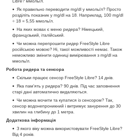
Libre? ммоль/л.
Як правильно переводити mg/dl у ммоль/л? Просто
розділіть показник у mg/dl на 18. Наприклад, 100 mg/dl
÷ 18 = 5,55 ммоль/л.
На яких мовах є меню ридера? Німецький,
французький, італійський.
Чи можна перепрошити ридер FreeStyle Libre
російською мовою? Ні, такої можливості немає. Також
неможливо змінити одиниці вимірювання з mg/dl на
ммоль/л.
Робота ридера та сенсора
Скільки працює сенсор FreeStyle Libre? 14 днів.
Яка пам'ять у ридера? 90 днів. Під час заповнення
старі дані автоматично видаляються.
Чи можна мочити та купатися із сенсором? Так,
сенсор водонепроникний і витримує занурення до 30
хвилин на глибину до 1 метра.
Додаткова інформація
З якого віку можна використовувати FreeStyle Libre?
Від 4 років.