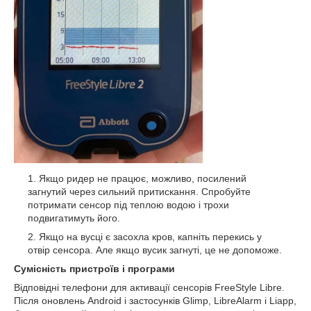
Якщо ридер не працює, можливо, посилений
загнутий через сильний притискання. Спробуйте
потримати сенсор під теплою водою і трохи
подвигатимуть його.
Якщо на вусці є засохла кров, капніть перекись у
отвір сенсора. Але якщо вусик загнуті, це не допоможе.
Сумісність пристроїв і програми
Відповідні телефони для активації сенсорів FreeStyle Libre.
Після оновлень Android і застосунків Glimp, LibreAlarm і Liapp,