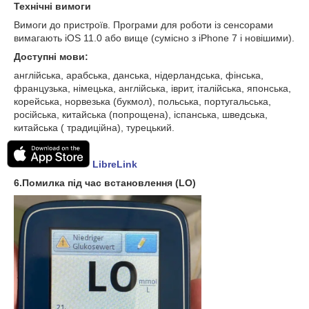
Технічні вимоги
Вимоги до пристроїв. Програми для роботи із сенсорами
вимагають iOS 11.0 або вище (сумісно з iPhone 7 і новішими).
Доступні мови:
англійська, арабська, данська, нідерландська, фінська,
французька, німецька, англійська, іврит, італійська, японська,
корейська, норвезька (букмол), польська, португальська,
російська, китайська (попрощена), іспанська, шведська,
китайська ( традиційна), турецький.
LibreLink
6.Помилка під час встановлення (LO)