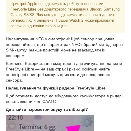
Пристрої Apple не підтримують роботу із сенсорами
FreeStyle Libre без додаткового передавача Blucon. Samsung
Galaxy S8/S8 Plus можуть підтримувати сенсори в деяких
регіонах після оновлень. Huawei Watch 2 може працювати
залежно від країни виробництва.
Налаштування NFC у смартфоні: Щоб сенсор працював,
переконайтеся, що в параметрах NFC обраний метод через
SIM-картку. Інакше пристрій може не взаємодіяти із
сенсором.
Важливо: Використання смартфона для зчитування даних із
FreeStyle Libre — на ваш страх і ризик, оскільки навіть
перевірені пристрої можуть призвести до несправності
сенсора.
Налаштування та функції ридера FreeStyle Libre
Щоб отримати доступ до вбудованого калькулятора в ридері,
досить ввести код: CAA1C.
Де знайти параметри звуку та вібрації?