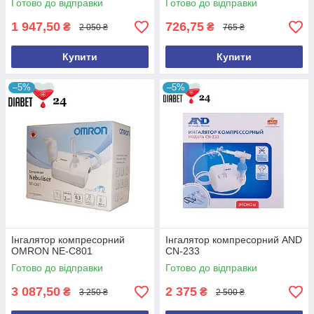
Готово до відправки
Готово до відправки
Каталог інгаляторів
1 947,50
726,75
₴
₴
2 050 ₴
765 ₴
Купити
Купити
–5%
–5%
Найпопулярніші
Інгалятор компресорний
Інгалятор компресорний AND
OMRON NE-C801
CN-233
Готово до відправки
Готово до відправки
3 087,50
2 375
₴
₴
3 250 ₴
2 500 ₴