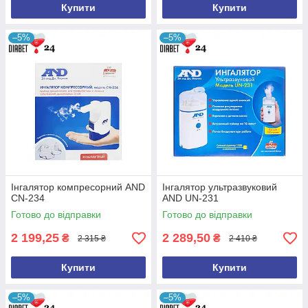
Купити
Купити
–5%
–5%
Інгалятори (Акційні)
Акційні товари - для такого типу товарів є можливість
купівлі через "Prom Оплата". Безкоштовна доставка
у разі замовлення в точку видачі Розетка.
Інгалятор компресорний AND
Інгалятор ультразвуковий
CN-234
AND UN-231
Готово до відправки
Готово до відправки
2 199,25
2 289,50
₴
₴
2 315 ₴
2 410 ₴
Купити
Купити
–5%
–5%