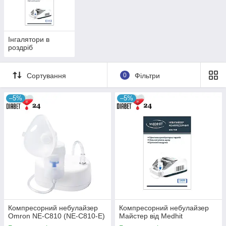
Інгалятори в
роздріб
Сортування
0
Фільтри
–5%
–5%
Інгалятори
Якісні небулайзери для дорослих і
дітей
Перевірені часом і експертами інгалятори від
затребуваних виробників. Тільки оригінальні
товари за доступними цінами. Забезпечують
максимально ефективне використання
лікарських засобів без негативного впливу на
організм.
Компресорний небулайзер
Компресорний небулайзер
Omron NE-C810 (NE-C810-E)
Майстер від Medhit