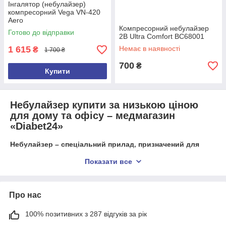
У сучасних моделях досить широка
Інгалятор (небулайзер)
комплектація. Як правило, вона включає маски
компресорний Vega VN-420
як для дітей, так і дорослих.
Aero
Компресорний небулайзер
Готово до відправки
2B Ultra Comfort BC68001
1 615
Немає в наявності
₴
1 700 ₴
700
₴
Купити
Небулайзер купити за низькою ціною
для дому та офісу – медмагазин
«Diabet24»
Небулайзер – спеціальний прилад, призначений для
людей з проблемами дихання, з респіраторними
Показати все
захворюваннями, алергічними реакціями. Небулайзер
купити можна для домашнього та професійного
застосування у медичних закладах. Небулайзер купити в
Україні можна в магазині «Діабет24». Ціни на небулайзер
Про нас
у магазині нижчі, ніж у конкурентів.
100% позитивних з 287 відгуків за рік