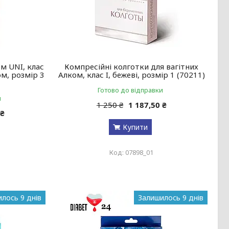
м UNI, клас
Компресійні колготки для вагітних
ом, розмір 3
Алком, клас I, бежеві, розмір 1 (70211)
Готово до відправки
и
1 250 ₴
1 187,50 ₴
 ₴
Купити
07898_01
лось 9 днів
Залишилось 9 днів