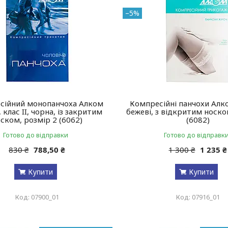
–5%
сійний монопанчоха Алком
Компресійні панчохи Алком
, клас II, чорна, із закритим
бежеві, з відкритим носко
ском, розмір 2 (6062)
(6082)
Готово до відправки
Готово до відправк
830 ₴
788,50 ₴
1 300 ₴
1 235 ₴
Купити
Купити
07900_01
07916_01