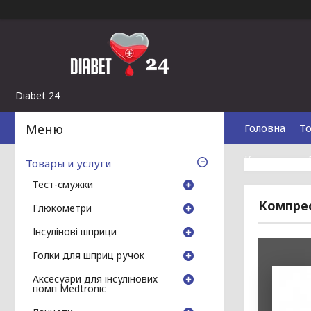
Diabet 24
Головна
То
Контакти
Товары и услуги
Тест-смужки
Компрес
Глюкометри
Інсулінові шприци
Голки для шприц ручок
Аксесуари для інсулінових
помп Medtronic