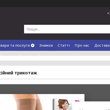
+
вари та послуги
Знижки
Статті
Про нас
Доставк
Відгуки
Договір публічної оферти
ійний трикотаж