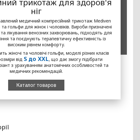
йний трикотаж для здоров'я
ніг
тавлений медичний компресійний трикотаж Mediven
 та гольфи для жінок і чоловіків. Вироби призначені
 та лікування венозних захворювань, підходять для
ння та поєднують терапевтичну ефективність із
високим рівнем комфорту.
ть жіночі та чоловічі гольфи, моделі різних класів
S до XXL
розміри від
, що дає змогу підібрати
іант з урахуванням анатомічних особливостей та
медичних рекомендацій.
Каталог товаров
рії