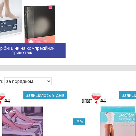
рібні ціни на компресійний
трикотаж
Залишилось 9 днів
Залиши
–5%