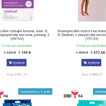
ійні гольфи Алком, клас II,
Компресійні колготки Алко
 відкритим носком, розмір 2
II, бежеві, з закритим носк
(00102)
(70123)
Готово до відправки
Готово до відправк
1 220 ₴
1 159 ₴
1 450 ₴
1 377,50
Купити
Купити
07851_01
07884_01
Залишилось 9 днів
Залиши