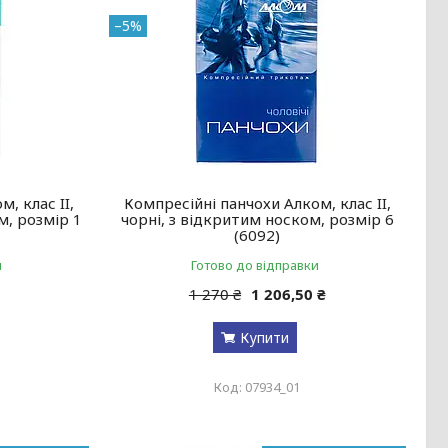
–5%
, клас II,
Компресійні панчохи Алком, клас II,
м, розмір 1
чорні, з відкритим носком, розмір 6
(6092)
и
Готово до відправки
1 270 ₴
1 206,50 ₴
Купити
07934_01