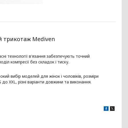
 трикотаж Mediven
асні технології в'язання забезпечують точний
оділ компресії без складок і тиску.
кий вибір моделей для жінок і чоловіків, розміри
S до XXL, різні варіанти довжини та виконання.