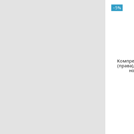
–5%
Компре
(права)
но