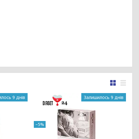
лось 9 днів
Залишилось 9 днів
–5%