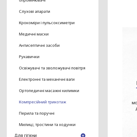
опромінювачі
Слухові апарати
Крокоміри і пульсоксиметри
Медичні маски
Антисептичні засоби
Рукавички
Освіжувачі та зволожувачі повітря
Електронні та механічні ваги
Ортопедичні масажні килимки
Компресійний трикотаж
мо
Перила та поручні
Милиці, тростини та ходунки
Для гігієни