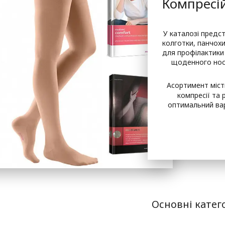
Компресі
У каталозі предс
колготки, панчохи
для профілактики
щоденного носі
Асортимент місти
компресії та 
оптимальний вар
Основні катего