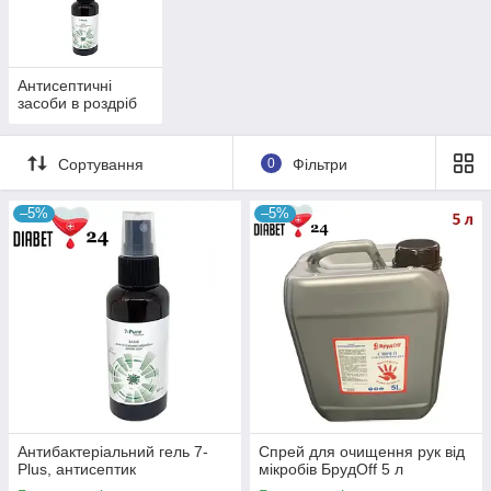
Антисептичні
засоби в роздріб
Сортування
0
Фільтри
–5%
–5%
Антисептичні засоби
Сучасні антисептики дозволяють ефективно
боротися з безліч вірусів, грибків, бактерій, які
знаходяться на руках і інших частинах тіла. При
цьому вони абсолютно безпечні для людини.
Підійдуть для тих випадків, коли немає
можливості вимити руки з милом. Для вас
доступні різні види антисептичних засобів за
достатньо доступними цінами!
Антибактеріальний гель 7-
Спрей для очищення рук від
Plus, антисептик
мікробів БрудOff 5 л