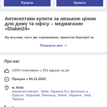
Купити
Купити
Антисептики купити за низькою ціною
Антисептичні засоби (Акційні)
для дому та офісу – медмагазин
«Diabet24»
Акційні товари - для такого типу товарів є можливість
На всьому, чого ми торкаємося, присутні бактерії та
купівлі через "Prom Оплата". Безкоштовна доставка
віруси. Потрапляючи на руки, вони передаються до
у разі замовлення в точку видачі Розетка.
Показати все
організму, викликають інфекційні хвороби. Антисептик
медичний – спеціальний засіб для обробки шкіри рук та
знищення патогенної мікрофлори. Антисептик купити в
Україні можна на сайті магазину «Диабет24».
Про нас
100% позитивних з 291 відгука за рік
Коли можна користуватися
антисептиком для рук
Працює з 04.11.2022
Антисептик для рук застосовують, коли потрібно
м. Київ
швидко очистити руки від забруднень та
машинистовская , Киев, Украина Ест филиалы в ,
Одессе, Харькове, Виннице, Львов, Украина., Київ,
продезінфікувати їх. Особливо в тих випадках, коли в
Україна
даний момент немає доступу до води та мила.
Антисептик допомагає значно зменшити кількість