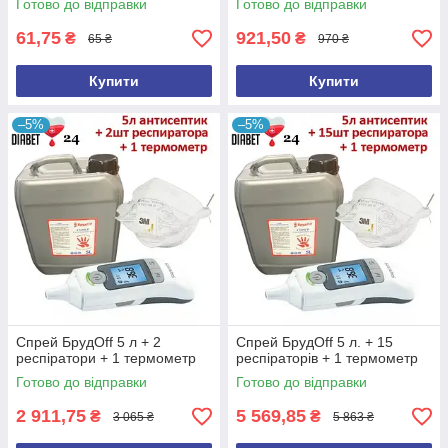
Готово до відправки
Готово до відправки
Обрати антисептик
61,75
921,50
₴
₴
65 ₴
970 ₴
Купити
Купити
–5%
–5%
Найпопулярніші товари
Спрей БрудOff 5 л + 2
Спрей БрудOff 5 л. + 15
респіратори + 1 термометр
респіраторів + 1 термометр
Готово до відправки
Готово до відправки
2 911,75
5 569,85
₴
₴
3 065 ₴
5 863 ₴