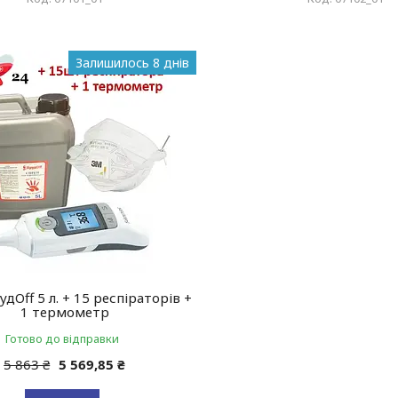
Залишилось 8 днів
дOff 5 л. + 15 респіраторів +
1 термометр
Готово до відправки
5 863 ₴
5 569,85 ₴