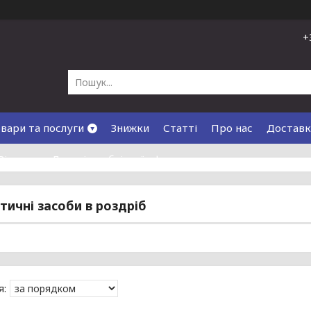
+
вари та послуги
Знижки
Статті
Про нас
Доставк
Відгуки
Договір публічної оферти
тичні засоби в роздріб