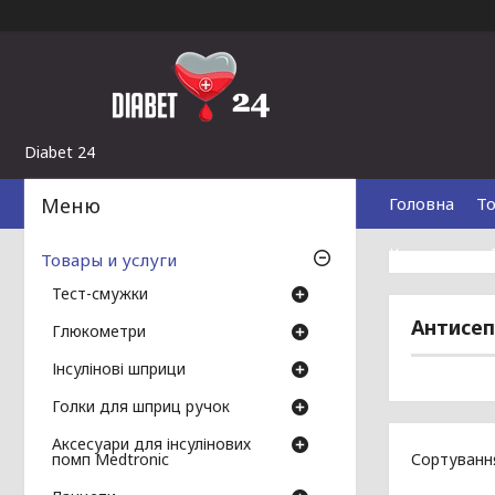
Diabet 24
Головна
То
Контакти
Товары и услуги
Тест-смужки
Антисеп
Глюкометри
Інсулінові шприци
Голки для шприц ручок
Аксесуари для інсулінових
помп Medtronic