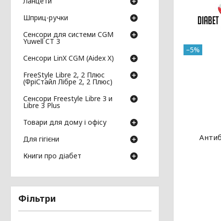
Ланцети
Шприц-ручки
Сенсори для системи CGM
Yuwell CT 3
–5%
Сенсори LinX CGM (Aidex X)
FreeStyle Libre 2, 2 Плюс
(ФріСтайл Лібре 2, 2 Плюс)
Сенсори Freestyle Libre 3 и
Libre 3 Plus
Товари для дому і офісу
Антиб
Для гігієни
Книги про діабет
Фільтри