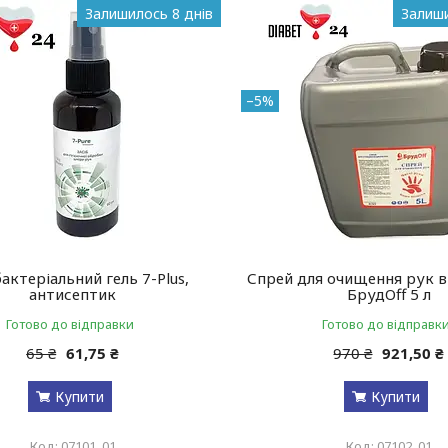
Залишилось 8 днів
Залиши
–5%
актеріальний гель 7-Plus,
Спрей для очищення рук в
антисептик
БрудOff 5 л
Готово до відправки
Готово до відправк
65 ₴
61,75 ₴
970 ₴
921,50 ₴
Купити
Купити
07101_01
07102_01