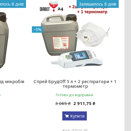
лось 8 днів
Залишилось 8 днів
–5%
ід мікробів
Спрей БрудOff 5 л + 2 респіратори + 1
термометр
и
Готово до відправки
3 065 ₴
2 911,75 ₴
Купити
07111_01