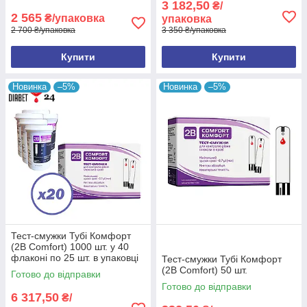
3 182,50
₴/
2 565
₴/упаковка
упаковка
2 700 ₴/упаковка
3 350 ₴/упаковка
Тест-смужки 2B Comfort 50 шт. (В
роздріб)
Купити
Купити
Товари в роздріб - такий тип товарів ви можете
Новинка
–5%
Новинка
–5%
придбати будь-яким зручним для вас способом, але
в даному випадку відсутня підтримка "Prom Оплати".
Для більш вигідних покупок ми рекомендуємо вам
ознайомитися з нашим
"Оптовим"
і
"Акційним"
розділом для відстеження розпродажів та акційних
пропозицій.
Тест-смужки Тубі Комфорт
(2B Comfort) 1000 шт. у 40
флаконі по 25 шт. в упаковці
Тест-смужки Тубі Комфорт
(2B Comfort) 50 шт.
Готово до відправки
Готово до відправки
6 317,50
₴/