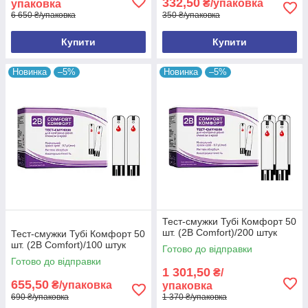
332,50
₴/упаковка
упаковка
6 650 ₴/упаковка
350 ₴/упаковка
Купити
Купити
Новинка
–5%
Новинка
–5%
Тест-смужки 2B Comfort 50 шт. (Оптом)
Оптові товари - для такого типу товарів є можливість
купівлі через "Prom Оплата". Безкоштовна доставка
у разі замовлення в точку видачі Розетка, а також
при замовленні на суму від 3000 грн.
Тест-смужки Тубі Комфорт 50
шт. (2B Comfort)/200 штук
Тест-смужки Тубі Комфорт 50
шт. (2B Comfort)/100 штук
Готово до відправки
Готово до відправки
Дізнатися свій рівень цукру
1 301,50
₴/
655,50
простіше, ніж може здаватися
₴/упаковка
упаковка
690 ₴/упаковка
1 370 ₴/упаковка