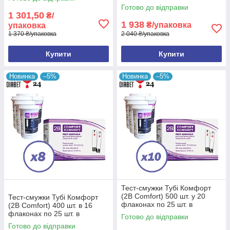
упаковці
Готово до відправки
1 301,50
₴/
Тест-смужки 2B Comfort 50
1 938
₴/упаковка
упаковка
шт. (Акційні)
1 370 ₴/упаковка
2 040 ₴/упаковка
Купити
Купити
Акційні товари - для такого типу товарів є можливість
купівлі через "Prom Оплата". Безкоштовна доставка
у разі замовлення в точку видачі Розетка.
Новинка
–5%
Новинка
–5%
Тест-смужки Тубі Комфорт
(2B Comfort) 500 шт. у 20
Тест-смужки Тубі Комфорт
флаконах по 25 шт. в
(2B Comfort) 400 шт. в 16
упаковці
флаконах по 25 шт. в
Готово до відправки
упаковці
Готово до відправки