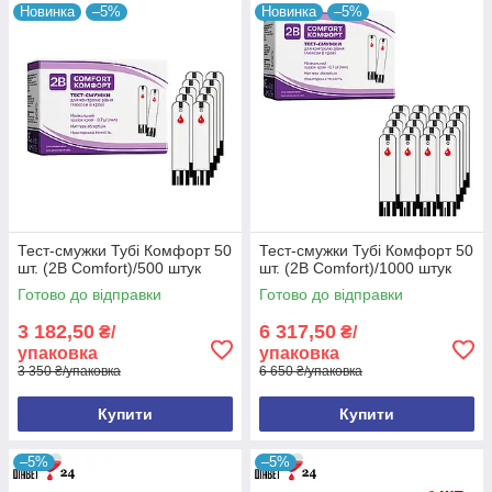
Новинка
–5%
Новинка
–5%
Щоб провести аналіз, необхідно отримати
лише 1 краплю свіжої капілярної крові.
У кожній упаковці міститься інструкція з
використання тесту смужок з повним
роз'ясненням інтерпретації результатів
тестування.
Тест-смужки Тубі Комфорт 50
Тест-смужки Тубі Комфорт 50
шт. (2B Comfort)/500 штук
шт. (2B Comfort)/1000 штук
Готово до відправки
Готово до відправки
3 182,50
6 317,50
₴/
₴/
упаковка
упаковка
3 350 ₴/упаковка
6 650 ₴/упаковка
Купити
Купити
–5%
–5%