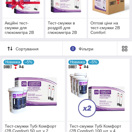
Акційні тест-
Тест-смужки в
Оптові ціни на
смужки для
роздріб для
тест-смужки 2B
глюкометра 2B
глюкометра 2B
Comfort
Comfort
Comfort
Сортування
0
Фільтри
Тест-смужки 2B Comfort
Новинка
–5%
Новинка
–5%
Моніторинг рівня цукру в крові може бути не
тільки швидким, а й безболісним. Взаємодіє з
капілярною кров'ю. З нашого асортименту ви
можете вибрати та придбати для себе набори,
що складаються з різноманітної кількості
упаковок.
Тест-смужки Тубі Комфорт
Тест-смужки Тубі Комфорт
Подивитися каталог
(2B Comfort) 50 шт. у 2
(2B Comfort) 100 шт. у 4