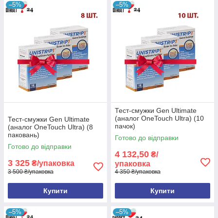
–5%
–5%
Тест-смужки Gen Ultimate
(аналог OneTouch Ultra) (10
Тест-смужки Gen Ultimate
пачок)
(аналог OneTouch Ultra) (8
паковань)
Готово до відправки
Готово до відправки
4 132,50
₴/
3 325
₴/упаковка
упаковка
3 500 ₴/упаковка
4 350 ₴/упаковка
Купити
Купити
–5%
–5%