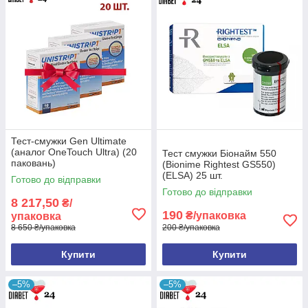
Тест-смужки Gen Ultimate
(аналог OneTouch Ultra) (20
Тест смужки Біонайм 550
паковань)
(Bionime Rightest GS550)
(ELSA) 25 шт.
Готово до відправки
Готово до відправки
8 217,50
₴/
190
₴/упаковка
упаковка
8 650 ₴/упаковка
200 ₴/упаковка
Купити
Купити
–5%
–5%