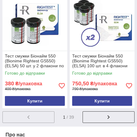
Тест смужки Біонайм 550
Тест смужки Біонайм 550
(Bionime Rightest GS550)
(Bionime Rightest GS550)
(ELSA) 50 шт. у 2 флакони по
(ELSA) 100 шт. в 4 флакони
25 шт. в пакованні
по 25 шт. в пакованні
Готово до відправки
Готово до відправки
380
750,50
₴/упаковка
₴/упаковка
400 ₴/упаковка
790 ₴/упаковка
Купити
Купити
1
/ 39
Про нас