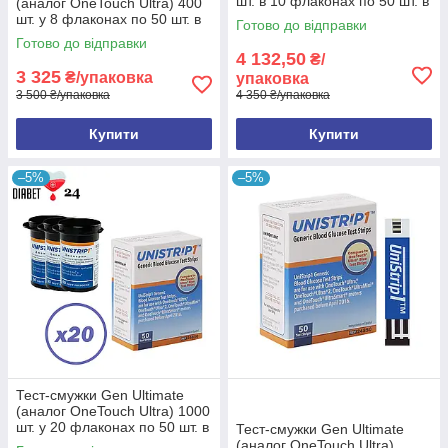
шт. в 10 флаконах по 50 шт. в
(аналог OneTouch Ultra) 400
упаковці
шт. у 8 флаконах по 50 шт. в
Готово до відправки
пакованні
Готово до відправки
4 132,50
₴/
3 325
₴/упаковка
упаковка
3 500 ₴/упаковка
4 350 ₴/упаковка
Купити
Купити
–5%
–5%
Тест-смужки Gen Ultimate
(аналог OneTouch Ultra) 1000
шт. у 20 флаконах по 50 шт. в
Тест-смужки Gen Ultimate
упаковці
(аналог OneTouch Ultra)