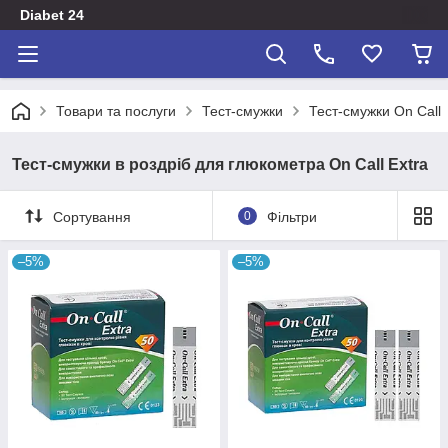
Diabet 24
Товари та послуги
Тест-смужки
Тест-смужки On Call
Тест-смужки в роздріб для глюкометра On Call Extra
Сортування
0
Фільтри
–5%
–5%