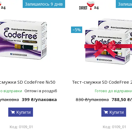
Залишилось 9 днів
Залиши
–5%
смужки SD CodeFree №50
Тест-смужки SD CodeFree 
до відправки
Оптом і в роздріб
Готово до відправк
/упаковка
399 ₴/упаковка
830 ₴/упаковка
788,50 ₴
Купити
Купити
0109_01
0109_01