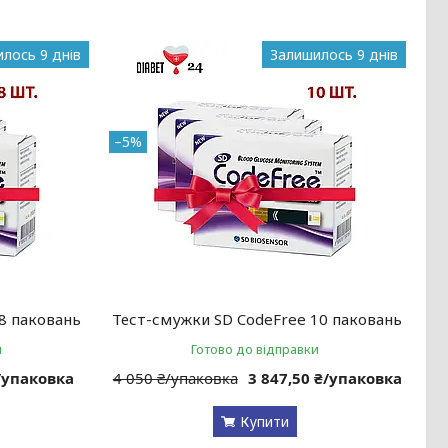
лось 9 днів
Залишилось 9 днів
–5%
8 паковань
Тест-смужки SD CodeFree 10 паковань
и
Готово до відправки
₴/упаковка
4 050 ₴/упаковка
3 847,50 ₴/упаковка
Купити