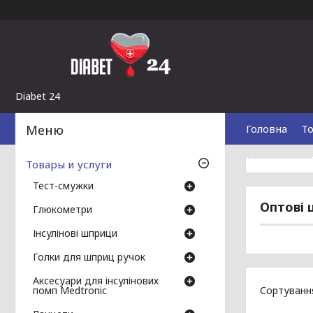
Diabet 24
Головна
То
Контакти
Товары и услуги
Тест-смужки
Оптові 
Глюкометри
Інсулінові шприци
Голки для шприц ручок
Аксесуари для інсулінових
помп Medtronic