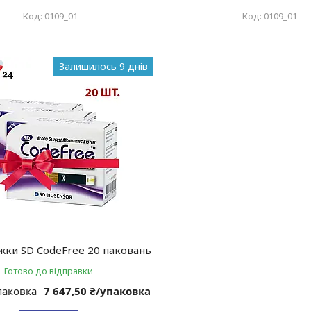
0109_01
0109_01
Залишилось 9 днів
жки SD CodeFree 20 паковань
Готово до відправки
паковка
7 647,50 ₴/упаковка