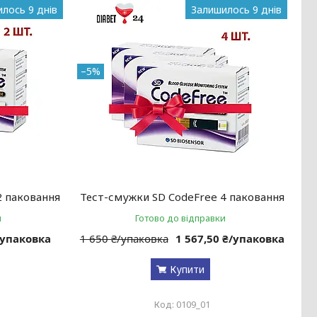
лось 9 днів
Залишилось 9 днів
–5%
2 паковання
Тест-смужки SD CodeFree 4 паковання
и
Готово до відправки
/упаковка
1 650 ₴/упаковка
1 567,50 ₴/упаковка
Купити
0109_01