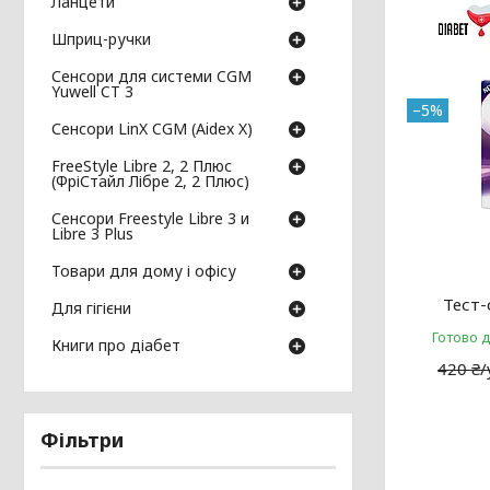
Ланцети
Шприц-ручки
Сенсори для системи CGM
Yuwell CT 3
–5%
Сенсори LinX CGM (Aidex X)
FreeStyle Libre 2, 2 Плюс
(ФріСтайл Лібре 2, 2 Плюс)
Сенсори Freestyle Libre 3 и
Libre 3 Plus
Товари для дому і офісу
Тест-
Для гігієни
Готово 
Книги про діабет
420 ₴
Фільтри