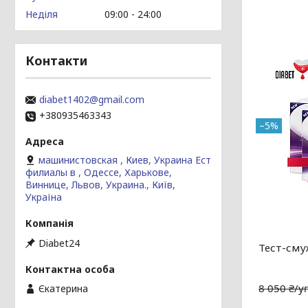
Неділя
09:00
24:00
Контакти
diabet1402@gmail.com
+380935463343
–5%
машинистовская , Киев, Украина Ест
филиалы в , Одессе, Харькове,
Виннице, Львов, Украина., Київ,
Україна
Diabet24
Тест-сму
8 050 ₴/у
Єкатерина