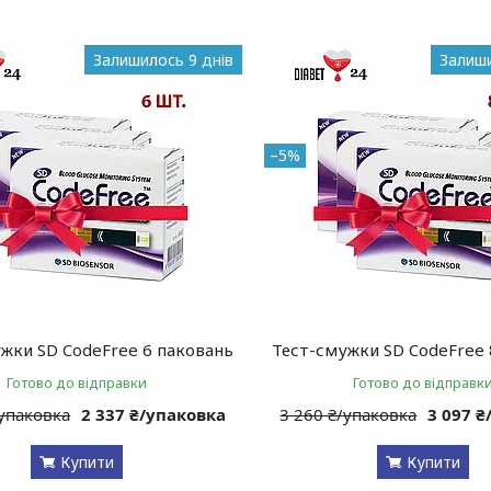
Залишилось 9 днів
Залиши
–5%
жки SD CodeFree 6 паковань
Тест-смужки SD CodeFree 
Готово до відправки
Готово до відправк
/упаковка
2 337 ₴/упаковка
3 260 ₴/упаковка
3 097 
Купити
Купити