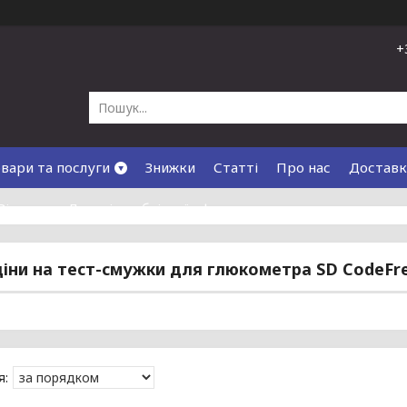
+
вари та послуги
Знижки
Статті
Про нас
Доставк
Відгуки
Договір публічної оферти
ціни на тест-смужки для глюкометра SD CodeFr