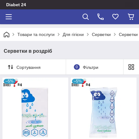
Diabet 24
Товари та послуги
Для гігієни
Серветки
Серветки 
Серветки в роздріб
Сортування
0
Фільтри
–5%
–5%