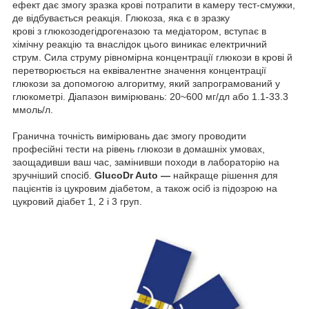
ефект дає змогу зразка крові потрапити в камеру тест-смужки,
де відбувається реакція. Глюкоза, яка є в зразку
крові з глюкозодегідрогеназою та медіатором, вступає в
хімічну реакцію та внаслідок цього виникає електричний
струм. Сила струму рівномірна концентрації глюкози в крові й
перетворюється на еквівалентне значення концентрації
глюкози за допомогою алгоритму, який запрограмований у
глюкометрі. Діапазон вимірювань: 20~600 мг/дл або 1.1-33.3
ммоль/л.
Гранична точність вимірювань дає змогу проводити
професійні тести на рівень глюкози в домашніх умовах,
заощадивши ваш час, замінивши походи в лабораторію на
зручніший спосіб.
GlucoDr Auto —
найкраще рішення для
пацієнтів із цукровим діабетом, а також осіб із підозрою на
цукровий діабет 1, 2 і 3 груп.