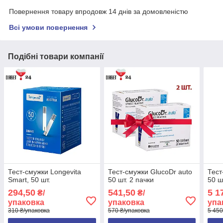
Повернення товару впродовж 14 днів за домовленістю
Всі умови повернення
Подібні товари компанії
Тест-смужки Longevita
Тест-смужки GlucoDr auto
Тест
Smart, 50 шт.
50 шт. 2 пачки
50 ш
294,50
541,50
5 1
₴/
₴/
упаковка
упаковка
упа
310 ₴/упаковка
570 ₴/упаковка
5 450