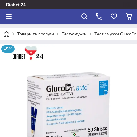
Diabet 24
Товари та послуги
Тест-смужки
Тест смужки GlucoDr
–5%