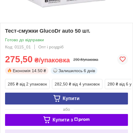
Тест-смужки GlucoDr auto 50 шт.
Готово до відправки
Код: 0115_01
Опт і роздріб
275,50
₴/упаковка
290 ₴/упаковка
Економія
14.50 ₴
Залишилось
6 днів
285 ₴
від 2 упаковок
282,50 ₴
від 4 упаковок
280 ₴
від 6 у
Купити
або
Купити з