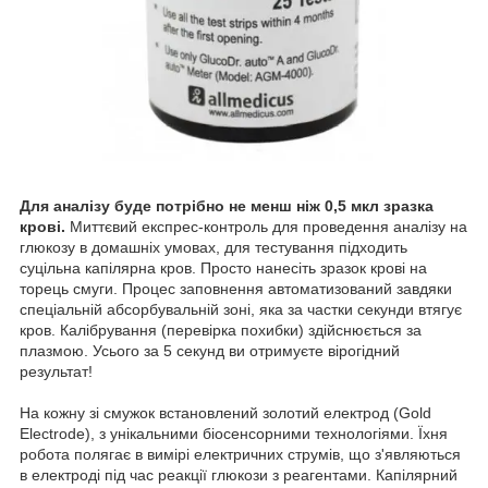
Для аналізу буде потрібно не менш ніж 0,5 мкл зразка
крові.
Миттєвий експрес-контроль для проведення аналізу на
глюкозу в домашніх умовах, для тестування підходить
суцільна капілярна кров. Просто нанесіть зразок крові на
торець смуги. Процес заповнення автоматизований завдяки
спеціальній абсорбувальній зоні, яка за частки секунди втягує
кров. Калібрування (перевірка похибки) здійснюється за
плазмою. Усього за 5 секунд ви отримуєте вірогідний
результат!
На кожну зі смужок встановлений золотий електрод (Gold
Electrode), з унікальними біосенсорними технологіями. Їхня
робота полягає в вимірі електричних струмів, що з'являються
в електроді під час реакції глюкози з реагентами. Капілярний