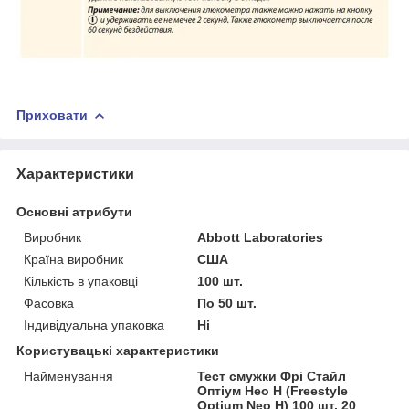
Приховати
Характеристики
Основні атрибути
Виробник
Abbott Laboratories
Країна виробник
США
Кількість в упаковці
100 шт.
Фасовка
По 50 шт.
Індивідуальна упаковка
Ні
Користувацькі характеристики
Найменування
Тест смужки Фрі Стайл
Оптіум Нео Н (Freestyle
Optium Neo H) 100 шт. 20