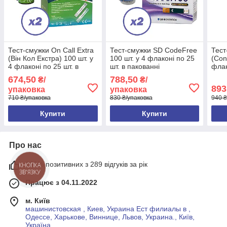
Тест-смужки On Call Extra
Тест-смужки SD CodeFree
Тест
(Він Кол Екстра) 100 шт. у
100 шт. у 4 флаконі по 25
(Con
4 флаконі по 25 шт. в
шт. в пакованні
флак
упаковці
упак
674,50
788,50
₴/
₴/
893
упаковка
упаковка
710 ₴/упаковка
830 ₴/упаковка
940 ₴
Купити
Купити
Про нас
100% позитивних з 289 відгуків за рік
КНОПКА
ЗВ'ЯЗКУ
Працює з 04.11.2022
м. Київ
машинистовская , Киев, Украина Ест филиалы в ,
Одессе, Харькове, Виннице, Львов, Украина., Київ,
Україна