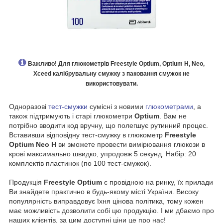
Важливо! Для глюкометрів Freestyle Optium, Optium H, Neo,
Xceed калібрувальну смужку з паковання смужок не
використовувати.
Одноразові
тест-смужки
сумісні з новими
глюкометрами
, а
також підтримують і старі глюкометри
Optium
. Вам не
потрібно вводити код вручну, що полегшує рутинний процес.
Вставивши відповідну тест-смужку в глюкометр
Freestyle
Optium Neo H
ви зможете провести вимірювання глюкози в
крові максимально швидко, упродовж 5 секунд. Набір: 20
комплектів пластинок (по 100 тест-смужок).
Продукція
Freestyle Optium
є провідною на ринку, їх прилади
Ви знайдете практично в будь-якому місті України. Високу
популярність виправдовує їхня цінова політика, тому кожен
має можливість дозволити собі цю продукцію. І ми дбаємо про
наших клієнтів, за цим доступні ціни це про нас!