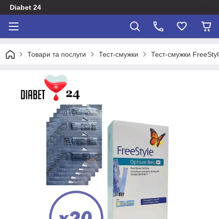
Diabet 24
Товари та послуги
Тест-смужки
Тест-смужки FreeSty