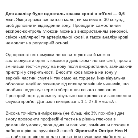
Для аналізу буде вдосталь зразка крові в об'ємі — 0,6
мкл.
Якщо зразка виявиться мало, ви матимете 30 секунд,
щоб доповнити відведений зону. Проводити самостійний
експрес-контроль глюкози можна з використанням венозної,
свіжої капілярної та артеріальної крові, а також аналізу крові
немовлят на регулярній основі.
Одноразові тест-смужки легко витягуються й можна
застосовувати один глюкометр декільком членам сім'ї, просто
змінивши тест-смужку на нову після використання, залишаючи
пристрій у стерильності. Вносити кров можна на зону у
верхній частині смуги й так само на торцеву. Індивідуальна
оболонка надійно захищає від впливу зовнішніх чинників, що
неабияк подовжує термін зберігання всього паковання.
Прозорий порт дає змогу візуально контролювати заповнення
смужки кров'ю. Діапазон вимірювань 1.1-27.8 ммоль/л.
Висока точність вимірювань (не більш ніж 3% похибки) дає
змогу проводити професійні тести на рівень глюкози в
домашніх умовах, заощадивши ваш час, замінивши походи в
лабораторію на зручніший спосіб.
Фристайл Оптіум Нео Н
—
найкраще рішення для пацієнтів із цукровим діабетом, а