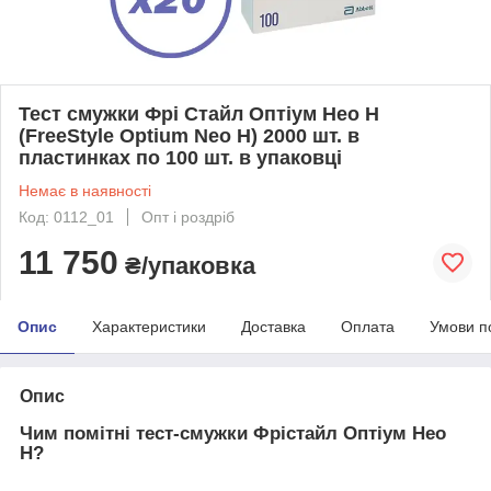
Тест смужки Фрі Стайл Оптіум Нео Н
(FreeStyle Optium Neo H) 2000 шт. в
пластинках по 100 шт. в упаковці
Немає в наявності
Код: 0112_01
Опт і роздріб
11 750
₴/упаковка
Опис
Характеристики
Доставка
Оплата
Умови п
Опис
Чим помітні тест-смужки Фрістайл Оптіум Нео
Н?