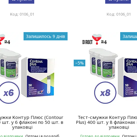
0106_01
0106_01
Залишилось 9 днів
Залиши
–5%
ужки Контур Плюс (Contour
Тест-смужки Контур Плюс
0 шт. у 6 флаконі по 50 шт. в
Plus) 400 шт. у 8 флаконах
упаковці
упаковці
до відправки
Оптом і в роздріб
Готово до відправки
Оптом і