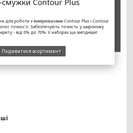
-смужки Contour Plus
і для роботи з вимірювачами Contour Plus і Contour
ючої точності. Забезпечують точність у широкому
криту - від 0% до 70%. У наборах ще вигідніше!
Подивитися асортимент
іші