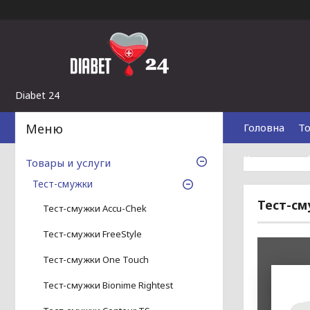
Diabet 24
Головна
То
Контакти
Товары и услуги
Тест-смужки
Тест-см
Тест-смужки Accu-Chek
Тест-смужки FreeStyle
Тест-смужки One Touch
Тест-смужки Bionime Rightest