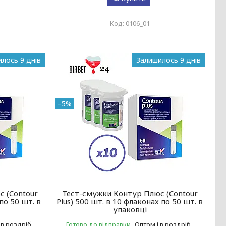
0106_01
лось 9 днів
Залишилось 9 днів
–5%
 (Contour
Тест-смужки Контур Плюс (Contour
 по 50 шт. в
Plus) 500 шт. в 10 флаконах по 50 шт. в
упаковці
 в роздріб
Готово до відправки
Оптом і в роздріб