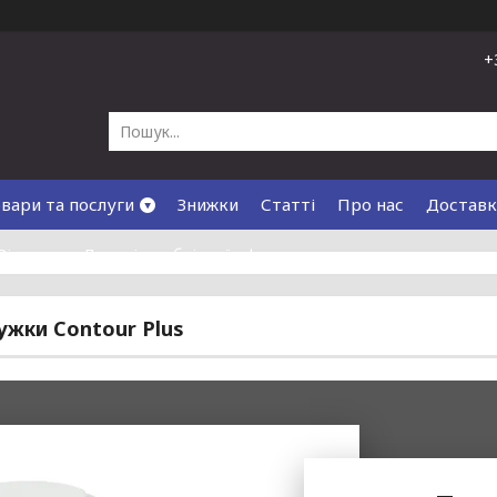
+
вари та послуги
Знижки
Статті
Про нас
Доставк
Відгуки
Договір публічної оферти
ужки Contour Plus