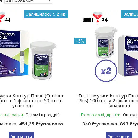
Залишилось 9 днів
Залиши
–5%
ужки Контур Плюс (Contour
Тест-смужки Контур Плюс
0 шт. в 1 флаконі по 50 шт. в
Plus) 100 шт. у 2 флаконі 
упаковці
упаковці
до відправки
Оптом і в роздріб
Готово до відправки
Оптом і
паковка
451,25 ₴/упаковка
940 ₴/упаковка
893 ₴/
Купити
Купити