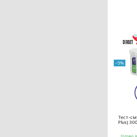
–5%
Тест-см
Plus) 30
Готово 