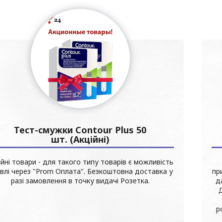
Тест-cмужки Contour Plus 50
шт. (Акційні)
ійні товари - для такого типу товарів є можливість
івлі через "Prom Оплата". Безкоштовна доставка у
пр
разі замовлення в точку видачі Розетка.
д
р