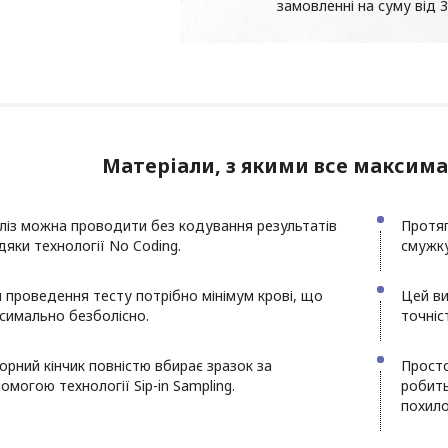
замовленні на суму від 3
Матеріали, з якими все максима
ліз можна проводити без кодування результатів
Протяг
дяки технології No Coding.
смужку
 проведення тесту потрібно мінімум крові, що
Цей ви
симально безболісно.
точніс
орний кінчик повністю вбирає зразок за
Просто
омогою технології Sip-in Sampling.
робить
похило