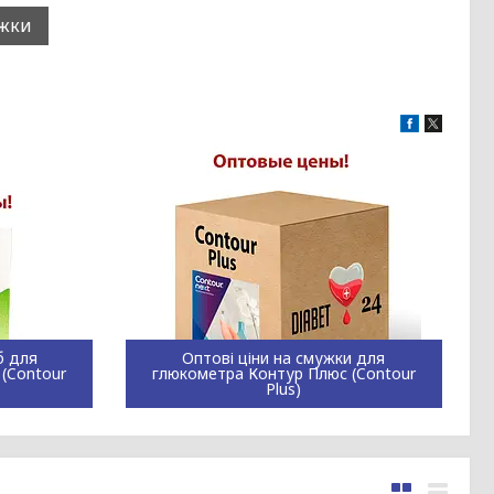
ужки
б для
Оптові ціни на смужки для
(Contour
глюкометра Контур Плюс (Contour
Plus)