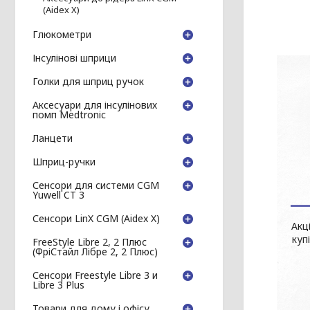
(Aidex X)
Глюкометри
Інсулінові шприци
Голки для шприц ручок
Аксесуари для інсулінових
помп Medtronic
Ланцети
Шприц-ручки
Сенсори для системи CGM
Yuwell CT 3
Сенсори LinX CGM (Aidex X)
Акц
куп
FreeStyle Libre 2, 2 Плюс
(ФріСтайл Лібре 2, 2 Плюс)
Сенсори Freestyle Libre 3 и
Libre 3 Plus
Товари для дому і офісу