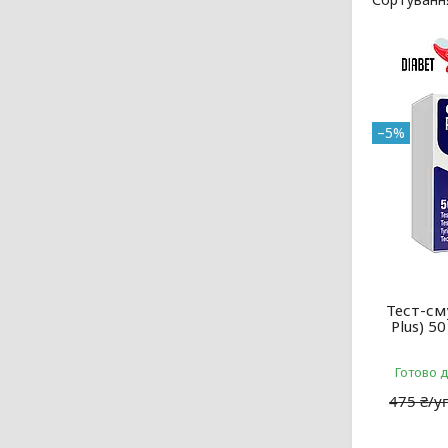
–5%
Тест-см
Plus) 5
Готово 
475 ₴/у