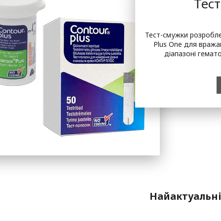
Тест
Тест-смужки розроблен
Plus One для вража
діапазоні гемато
Найактуальн