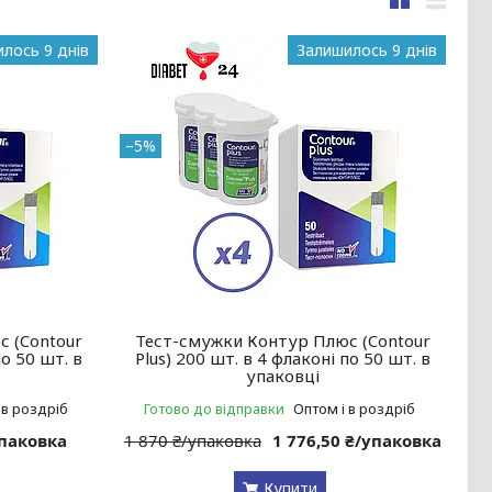
лось 9 днів
Залишилось 9 днів
–5%
 (Contour
Тест-смужки Контур Плюс (Contour
по 50 шт. в
Plus) 200 шт. в 4 флаконі по 50 шт. в
упаковці
 в роздріб
Готово до відправки
Оптом і в роздріб
упаковка
1 870 ₴/упаковка
1 776,50 ₴/упаковка
Купити