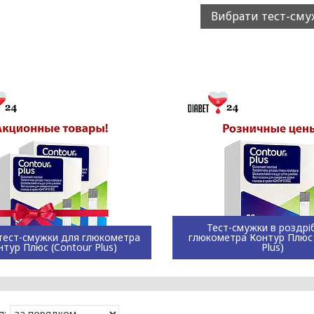
Вибрати тест-см
Тест-смужки в роздрі
 тест-смужки для глюкометра
глюкометра Контур Плюс 
нтур Плюс (Contour Plus)
Plus)