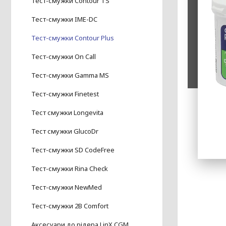
Тест-смужки Contour TS
Тест-смужки IME-DC
Тест-смужки Contour Plus
Тест-смужки On Call
Тест-смужки Gamma MS
Тест-смужки Finetest
Тест смужки Longevita
Тест смужки GlucoDr
Тест-смужки SD CodeFree
Тест-смужки Rina Check
Тест-смужки NewMed
Тест-смужки 2B Comfort
Аксесуари до рідера LinX CGM