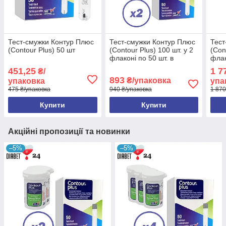
Тест-смужки Контур Плюс
Тест-смужки Контур Плюс
Тест
(Contour Plus) 50 шт
(Contour Plus) 100 шт. у 2
(Con
флаконі по 50 шт. в
флак
упаковці
упак
451,25
1 7
₴/
893
₴/упаковка
упаковка
упа
475 ₴/упаковка
940 ₴/упаковка
1 870
Купити
Купити
Акційні пропозиції та новинки
–5%
–5%