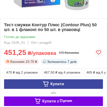
Тест-смужки Контур Плюс (Contour Plus) 50
шт. в 1 флаконі по 50 шт. в упаковці
Готово до відправки
Код: 0106_01
Опт і роздріб
451,25
₴/упаковка
475 ₴/упаковка
Економія
23.75 ₴
Залишилось
7 днів
470 ₴
від 2 упаковок
467,50 ₴
від 4 упаковок
465 ₴
від 6 у
Купити
або
Купити з