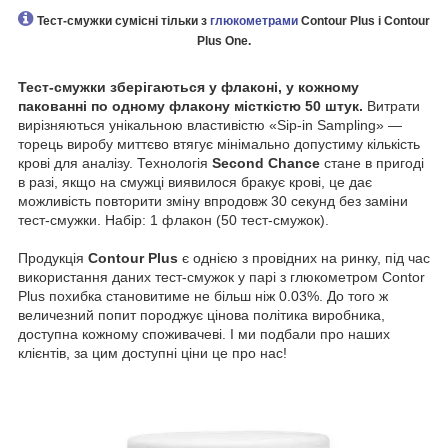
Тест-смужки сумісні тільки з
глюкометрами
Contour Plus і
Contour
Plus One
.
Тест-смужки зберігаються у флаконі, у кожному
пакованні по одному флакону місткістю 50 штук.
Витрати
вирізняються унікальною властивістю «Sip-in Sampling» —
торець виробу миттєво втягує мінімально допустиму кількість
крові для аналізу. Технологія
Second Chance
стане в пригоді
в разі, якщо на смужці виявилося бракує крові, це дає
можливість повторити зміну впродовж 30 секунд без заміни
тест-смужки. Набір: 1 флакон (50 тест-смужок).
Продукція
Contour Plus
є однією з провідних на ринку, під час
використання даних тест-смужок у парі з глюкометром Contor
Plus похибка становитиме не більш ніж 0.03%. До того ж
величезний попит породжує цінова політика виробника,
доступна кожному споживачеві. І ми подбали про наших
клієнтів, за цим доступні ціни це про нас!