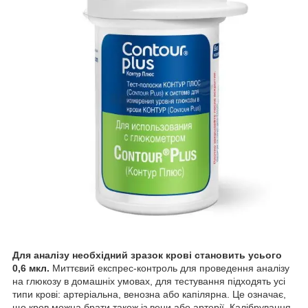
Для аналізу необхідний зразок крові становить усього
0,6 мкл.
Миттєвий експрес-контроль для проведення аналізу
на глюкозу в домашніх умовах, для тестування підходять усі
типи крові: артеріальна, венозна або капілярна. Це означає,
що кров можна брати також із вени або артерії. Калібрування