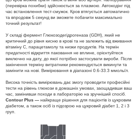
(перевірка похибки) здійснюється за плазмою. Автокодінг під
час встановлення тест-смужок. Кров втягується автоматично
та впродовж 5 секунд ви зможете побачити максимально
точний результат!
У складі фермент Глюкозодегідрогеназа (GDH), який не
критичний до рівня кисню в крові та не залежить від вживання
вітаміну С, парацетамолу та низки продуктів. На термін
придатності відкриття паковання не вплине, орієнтуйтеся
виключно на дату, до якої потрібно застосувати вироби. Після
закінчення терміну витратники рекомендується викинути та
замінити на нові. Вимірювання в діапазоні 0.6-33.3 ммоль/л.
Висока точність вимірювань дає змогу проводити професійні
тести на рівень глюкози в домашніх умовах, заощадивши ваш
час, замінивши походи в лабораторію на зручніший спосіб.
Contour Plus —
найкраще рішення для пацієнтів із цукровим
діабетом, а також осіб із підозрою на цукровий діабет 1, 2 і 3
груп.