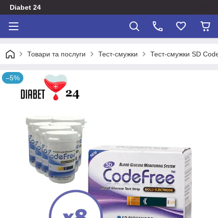
Diabet 24
Товари та послуги
Тест-смужки
Тест-смужки SD Cod
–5%