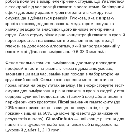
робота полягає в вимірі електричних струмів, що з'являються
в електроді під час реакції глюкози з реагентами. Капілярний
ефект дає змогу зразком крові потрапити в камеру тест-
смужки, де відбувається реакція. Глюкоза, яка є в зразку
крові з глюкозодегідрогеназою та медіатором, вступає в
хімічну реакцію та внаслідок цього виникає електричний
струм. Сила струму рівномірна концентрації глюкози в крові й
перетворюється на еквівалентне значення концентрації
глюкози за допомогою алгоритму, який запрограмований у
глюкометрі. Діапазон вимірювань: 0.6-33.3 ммоль/л.
Феноменальна точність вимірювань дає змогу проводити
професійні тести на рівень глюкози в домашніх умовах,
заощадивши ваш час, замінивши походи в лабораторію на
зручніший спосіб. Сильне зневоднення може негативно
позначитися на результатах аналізу. Не використовуйте тест-
смужки для вимірювання рівня глюкози в крові в людей у стані
серцево-судинної недостатності (важкий шок) або зниження
периферичного кровотоку. Пікові значення гематокриту (до
20% може призвести до завищення результатів, якщо
показник вищий за 60%, це може призвести до заниження
результатів аналізу).
GlucoDr Auto —
найкраще рішення для
пацієнтів із цукровим діабетом, а також осіб із підозрою на
цукровий діабет 1, 2 і 3 груп.