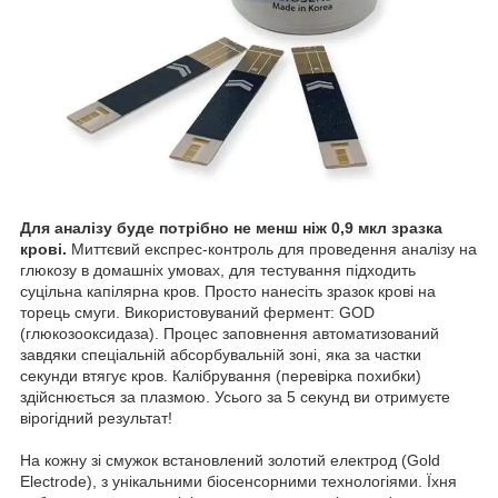
Для аналізу буде потрібно не менш ніж 0,9 мкл зразка
крові.
Миттєвий експрес-контроль для проведення аналізу на
глюкозу в домашніх умовах, для тестування підходить
суцільна капілярна кров. Просто нанесіть зразок крові на
торець смуги. Використовуваний фермент: GOD
(глюкозооксидаза). Процес заповнення автоматизований
завдяки спеціальній абсорбувальній зоні, яка за частки
секунди втягує кров. Калібрування (перевірка похибки)
здійснюється за плазмою. Усього за 5 секунд ви отримуєте
вірогідний результат!
На кожну зі смужок встановлений золотий електрод (Gold
Electrode), з унікальними біосенсорними технологіями. Їхня