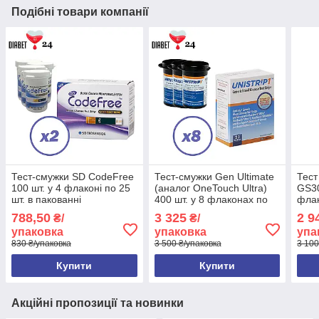
Подібні товари компанії
Тест-смужки SD CodeFree
Тест-смужки Gen Ultimate
Тест
100 шт. у 4 флаконі по 25
(аналог OneTouch Ultra)
GS30
шт. в пакованні
400 шт. у 8 флаконах по
флак
50 шт. в пакованні
пако
788,50
3 325
2 9
₴/
₴/
упаковка
упаковка
упа
830 ₴/упаковка
3 500 ₴/упаковка
3 100
Купити
Купити
Акційні пропозиції та новинки