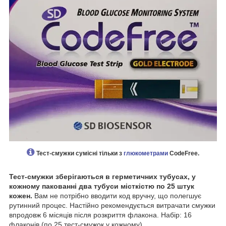
Тест-смужки сумісні тільки з
глюкометрами
CodeFree
.
Тест-смужки зберігаються в герметичних тубусах, у
кожному пакованні два тубуси місткістю по 25 штук
кожен.
Вам не потрібно вводити код вручну, що полегшує
рутинний процес. Настійно рекомендується витрачати смужки
впродовж 6 місяців після розкриття флакона. Набір: 16
флаконів (по 25 тест-смужок у кожному).