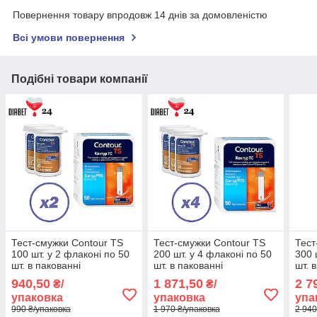
Повернення товару впродовж 14 днів за домовленістю
Всі умови повернення
Подібні товари компанії
Тест-смужки Contour TS
Тест-смужки Contour TS
Тест
100 шт. у 2 флаконі по 50
200 шт. у 4 флаконі по 50
300 
шт. в пакованні
шт. в пакованні
шт. 
940,50
1 871,50
2 7
₴/
₴/
упаковка
упаковка
упа
990 ₴/упаковка
1 970 ₴/упаковка
2 940