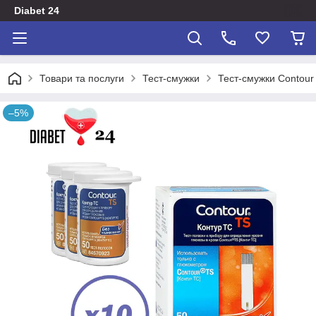
Diabet 24
Товари та послуги
Тест-смужки
Тест-смужки Contour
–5%