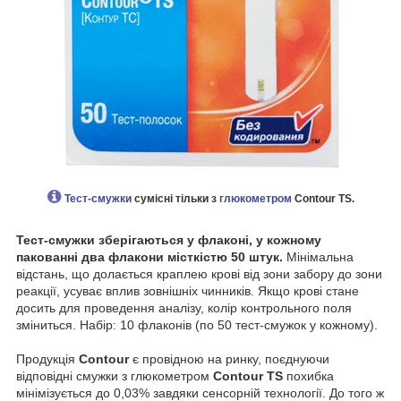
Тест-смужки
сумісні тільки з
глюкометром
Contour TS.
Тест-смужки зберігаються у флаконі, у кожному
пакованні два флакони місткістю 50 штук.
Мінімальна
відстань, що долається краплею крові від зони забору до зони
реакції, усуває вплив зовнішніх чинників. Якщо крові стане
досить для проведення аналізу, колір контрольного поля
зміниться. Набір: 10 флаконів (по 50 тест-смужок у кожному).
Продукція
Contour
є провідною на ринку, поєднуючи
відповідні смужки з глюкометром
Contour TS
похибка
мінімізується до 0,03% завдяки сенсорній технології. До того ж