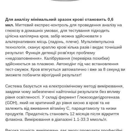
Для аналізу мінімальний зразок крові становить 0,6
мкл.
Миттєвий експрес-контроль для проведення аналізу на
глюкозу в домашніх умовах, для тестування підходить
цілісна капілярна кров, забір можна здійснювати з
альтернативних місць (ладонь, плече). Мультиімпульсна
технологія, сканує краплю крові кілька разів і видає точніший
результат. Функція детекції розв'язує проблему
«недозаповнення». Калібрування (перевірка похибки)
здійснюється за плазмою. Автокодінг під час встановлення
тест-смужок. Кров втягується автоматично і вже за 8 секунд ви
зможете побачити вірогідний результат!
Система базується на електрохімічному методі вимірювання,
завдяки чому забезпечені найточніші результати без впливу
рівня освітленості. У складі фермент Глюкозодегідрогеназа
(GDH), який не критичний до рівня кисню в крові та не
залежить від вживання вітаміну С, парацетамолу та низки
продуктів. Придатність становить 12 місяців після відкриття
флакона. Вимірювання в діапазоні 1.1-33.3 ммоль/л.
Висока точність вимірювань дає змогу проводити професійні