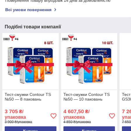
Повернення товару впродовж 14 днів за домовленістю
Всі умови повернення
Подібні товари компанії
Тест-смужки Contour TS
Тест-смужки Contour TS
Тест
№50 — 8 паковань
№50 — 10 паковань
GS3
3 705
4 607,50
7 2
₴/
₴/
упаковка
упаковка
упа
3 900 ₴/упаковка
4 850 ₴/упаковка
7 650
Купити
Купити