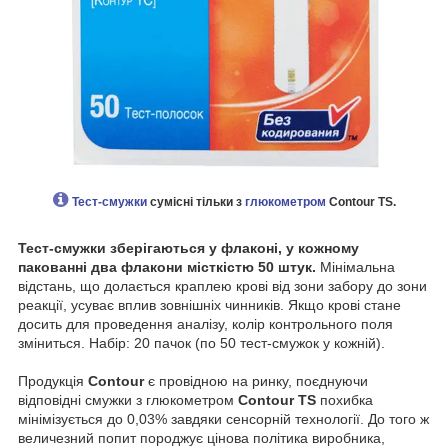
Тест-смужки
сумісні тільки з
глюкометром
Contour TS.
Тест-смужки зберігаються у флаконі, у кожному
пакованні два флакони місткістю 50 штук.
Мінімальна
відстань, що долається краплею крові від зони забору до зони
реакції, усуває вплив зовнішніх чинників. Якщо крові стане
досить для проведення аналізу, колір контрольного поля
зміниться. Набір: 20 пачок (по 50 тест-смужок у кожній).
Продукція
Contour
є провідною на ринку, поєднуючи
відповідні смужки з глюкометром
Contour TS
похибка
мінімізується до 0,03% завдяки сенсорній технології. До того ж
величезний попит породжує цінова політика виробника,