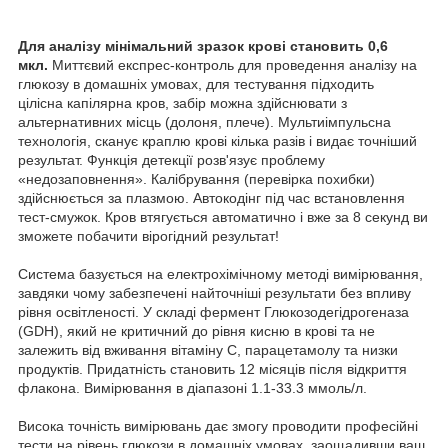
Для аналізу мінімальний зразок крові становить 0,6
мкл.
Миттєвий експрес-контроль для проведення аналізу на
глюкозу в домашніх умовах, для тестування підходить
цілісна капілярна кров, забір можна здійснювати з
альтернативних місць (долоня, плече). Мультиімпульсна
технологія, сканує краплю крові кілька разів і видає точніший
результат. Функція детекції розв'язує проблему
«недозаповнення». Калібрування (перевірка похибки)
здійснюється за плазмою. Автокодінг під час встановлення
тест-смужок. Кров втягується автоматично і вже за 8 секунд ви
зможете побачити вірогідний результат!
Система базується на електрохімічному методі вимірювання,
завдяки чому забезпечені найточніші результати без впливу
рівня освітленості. У складі фермент Глюкозодегідрогеназа
(GDH), який не критичний до рівня кисню в крові та не
залежить від вживання вітаміну С, парацетамолу та низки
продуктів. Придатність становить 12 місяців після відкриття
флакона. Вимірювання в діапазоні 1.1-33.3 ммоль/л.
Висока точність вимірювань дає змогу проводити професійні
тести на рівень глюкози в домашніх умовах, заощадивши ваш