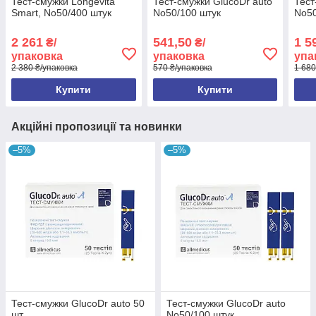
Тест-смужки Longevita
Тест-смужки GlucoDr auto
Тест
Smart, No50/400 штук
No50/100 штук
No50
2 261
541,50
1 5
₴/
₴/
упаковка
упаковка
упа
2 380 ₴/упаковка
570 ₴/упаковка
1 680
Купити
Купити
Акційні пропозиції та новинки
–5%
–5%
Тест-смужки GlucoDr auto 50
Тест-смужки GlucoDr auto
шт.
No50/100 штук