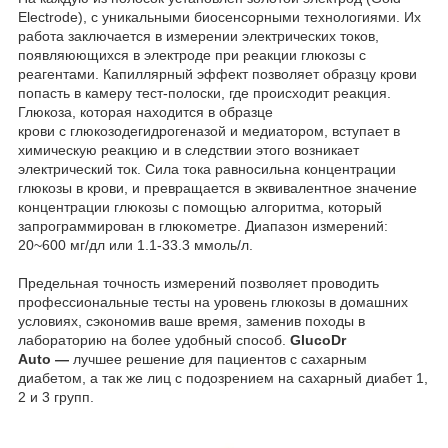
Electrode), с уникальными биосенсорными технологиями. Их
работа заключается в измерении электрических токов,
появляюющихся в электроде при реакции глюкозы с
реагентами. Капиллярный эффект позволяет образцу крови
попасть в камеру тест-полоски, где происходит реакция.
Глюкоза, которая находится в образце
крови с глюкозодегидрогеназой и медиатором, вступает в
химическую реакцию и в следствии этого возникает
электрический ток. Сила тока равносильна концентрации
глюкозы в крови, и превращается в эквивалентное значение
концентрации глюкозы с помощью алгоритма, который
запрограммирован в глюкометре. Диапазон измерений:
20~600 мг/дл или 1.1-33.3 ммоль/л.
Предельная точность измерений позволяет проводить
профессиональные тесты на уровень глюкозы в домашних
условиях, сэкономив ваше время, заменив походы в
лабораторию на более удобный способ.
GlucoDr
Auto —
лучшее решение для пациентов с сахарным
диабетом, а так же лиц с подозрением на сахарный диабет 1,
2 и 3 групп.