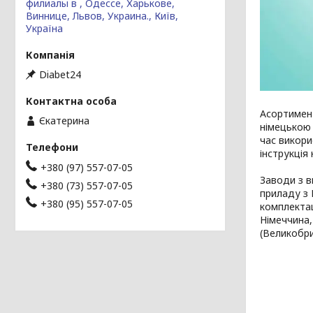
филиалы в , Одессе, Харькове,
Виннице, Львов, Украина., Київ,
Україна
Diabet24
Асортимен
Єкатерина
німецькою
час викор
інструкція
+380 (97) 557-07-05
Заводи з в
+380 (73) 557-07-05
приладу з 
+380 (95) 557-07-05
комплектац
Німеччина,
(Великобрит