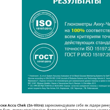
ски Accu Chek (In-Vitro)
зарекомендували себе як лідери ринку
в будь-якому місті України. Величезний попит породжує цінова