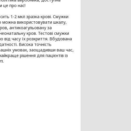
и це про нас!
ить 1-2 мкл зразка крові. Смужки
ого можна використовувати шкалу,
ров, антикоагульовану за
неонатальну кров. Тестові смужки
о від часу їх розкриття. Вбудована
атності. Висока точність
машніх умовах, заощадивши ваш час,
айкраще рішення для пацієнтів із
п.