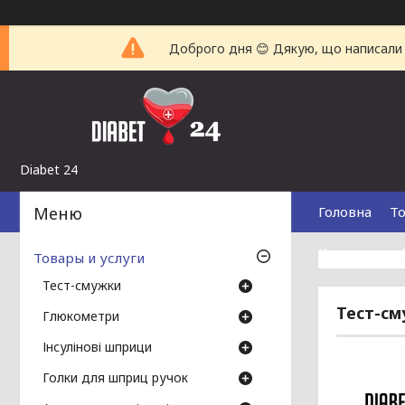
Доброго дня 😊 Дякую, що написали н
Diabet 24
Головна
То
Контакти
Товары и услуги
Тест-смужки
Тест-см
Глюкометри
Інсулінові шприци
Голки для шприц ручок