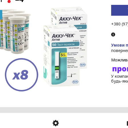
+380 (97
поверне
У компан
будь-як