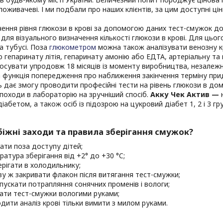
оживачеві. І ми подбали про наших клієнтів, за цим доступні цін
ення рівня глюкози в крові за допомогою даних тест-смужок дос
 для візуального визначення кількості глюкози в крові. Для ць
а тубусі. Поза
глюкометром
можна також аналізувати венозну к
гепаринату літія, гепаринату амонію або ЕДТА, артеріальну та 
осувати упродовж 18 місяців із моменту виробництва, незалежн
функція попередження про наближення закінчення терміну прид
 дає змогу проводити професійні тести на рівень глюкози в до
походи в лабораторію на зручніший спосіб.
Акку Чек Актив —
н
іабетом, а також осіб із підозрою на цукровий діабет 1, 2 і 3 гру
біжні заходи та правила зберігання смужок?
гати поза доступу дітей;
ратура зберігання від +2° до +30 °C;
ерігати в холодильнику;
зу ж закривати флакон після витягання тест-смужки;
пускати потрапляння сонячних променів і вологи;
пати тест-смужки вологими руками;
дити аналіз крові тільки вимити з милом руками.