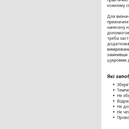
кожному сп
Для визнач
призначені
нанесену н
допомогою 
треба заст
додаткова 
вимірювань
замінивши 
цукровим д
Які запо
Збері
Темпе
Не зб
Відра
Не до
Не чі
Прово