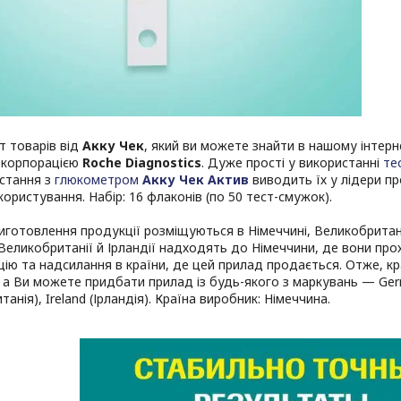
т товарів від
Акку Чек
, який ви можете знайти в нашому інтерн
 корпорацією
Roche Diagnostics
. Дуже прості у використанні
те
истання з
глюкометром
Акку Чек Актив
виводить їх у лідери пр
 користування. Набір: 16 флаконів (по 50 тест-смужок).
иготовлення продукції розміщуються в Німеччині, Великобританії
Великобританії й Ірландії надходять до Німеччини, де вони про
ію та надсилання в країни, де цей прилад продається. Отже, к
 а Ви можете придбати прилад із будь-якого з маркувань — Ger
анія), Ireland (Ірландія). Країна виробник: Німеччина.