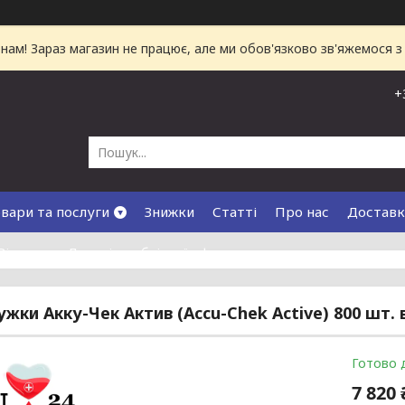
ам! Зараз магазин не працює, але ми обов'язково зв'яжемося з
+
вари та послуги
Знижки
Статті
Про нас
Доставк
Відгуки
Договір публічної оферти
ужки Акку-Чек Актив (Accu-Chek Active) 800 шт. 
Готово 
7 820