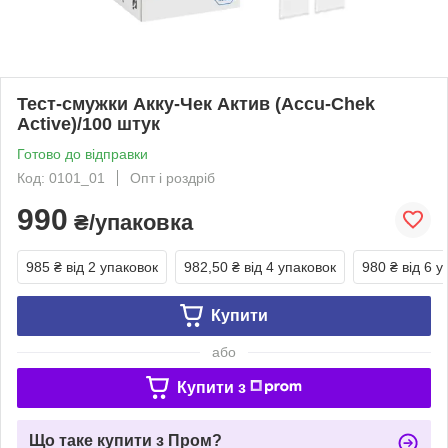
Тест-смужки Акку-Чек Актив (Accu-Chek
Active)/100 штук
Готово до відправки
Код: 0101_01
Опт і роздріб
990
₴/упаковка
985 ₴
від 2 упаковок
982,50 ₴
від 4 упаковок
980 ₴
від 6 у
Купити
або
Купити з
Що таке купити з Пром?