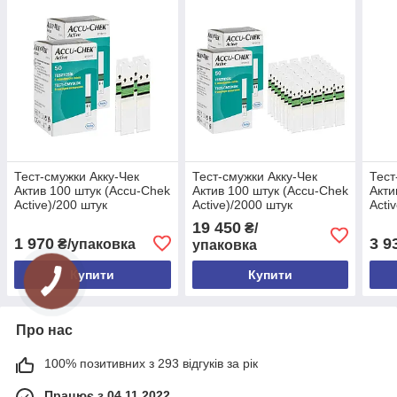
Тест-смужки Акку-Чек
Тест-смужки Акку-Чек
Тест
Актив 100 штук (Accu-Chek
Актив 100 штук (Accu-Chek
Акти
Active)/200 штук
Active)/2000 штук
Acti
19 450
₴/
1 970
3 9
₴/упаковка
упаковка
Купити
Купити
Про нас
100% позитивних з 293 відгуків за рік
Працює з 04.11.2022