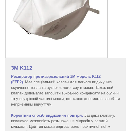
3М K112
Респіратор протиаерозольний 3М модель K112
(FFP2).
Має спеціальний клапан для легкого видиху без
скупчення тепла та вуглекислого газу в масці. Також цей
клапан допомагає запобігти збиранню конденсату на обличчі
та у внутрішній частині маски, що також допомагає запобігти
неприємним відчуттям.
Коректний спосіб видихання повітря.
Завдяки клапану,
виключає можливість розмноження мікробів у великій
кількості. Цей тип маски відіграє роль практичної тієї ж