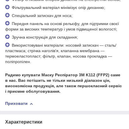
Фільтрувальний матеріал мінімізує опір диханню;
Спеціальний затискач для носа;
Передня панель на основі рельєфу, для підтримки своєї
форми за високих температур і умов підвищеної вологості;
Зручна конструкція для складання;
Використовувані матеріали: носовий затискач — сталь/
пластмаса; стрічка наголів'я, клапанна мембрана —
термоеластопласт; фільтр, клапан, носова прокладка —
поліпропілен.
Радимо купувати Маску Респіратор 3М K112 (FFP2) саме
в нас. Вас потішить не тільки низький діапазон цін,
високоякісна продукція, але також першокласний сервіс
і приємне обслуговування.
Приховати
Характеристики