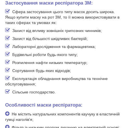
Застосування маски респіратора 3М:
Сфера застосування цього типу масок досить широка.
Якщо купити маску на рот 3М, то її можна використовувати в
таких сферах та умовах як:
Захист від впливу зовнішніх грипозних чинників;
Захист від більшості шкідливих бактерій;
Лабораторні дослідження та фармацевтика;
Будівельні роботи будь-якого типу;
Розпилення нафти низьких температур;
Сортування будь-яких відходів;
Експлуатація обладнання виробництва та технічне
обслуговування;
Сільське господарство.
Особливості маски респіратора:
Не містить натуральних компонентів каучуку в еластичній
гумці наголів'я;
Фільтр із низьким опором диханню на електретній основі;