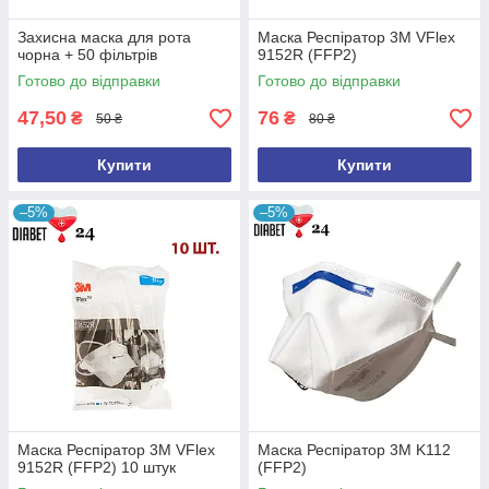
Захисна маска для рота
Маска Респіратор 3М VFlex
чорна + 50 фільтрів
9152R (FFP2)
Готово до відправки
Готово до відправки
47,50
76
₴
₴
50 ₴
80 ₴
Купити
Купити
–5%
–5%
Маска Респіратор 3М VFlex
Маска Респіратор 3М K112
9152R (FFP2) 10 штук
(FFP2)