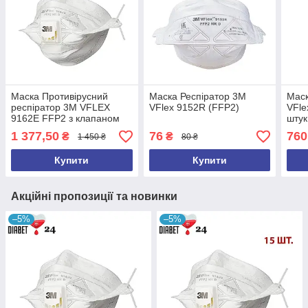
Маска Противірусний
Маска Респіратор 3М
Маск
респіратор 3М VFLEX
VFlex 9152R (FFP2)
VFle
9162Е FFP2 з клапаном
штук
білий захист класу ФФП2
1 377,50
76
760
₴
₴
1 450 ₴
80 ₴
15 штук
Купити
Купити
Акційні пропозиції та новинки
–5%
–5%