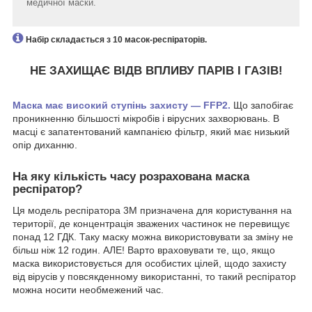
медичної маски.
Набір складається з 10 масок-респіраторів.
НЕ ЗАХИЩАЄ ВІДВ ВПЛИВУ ПАРІВ І ГАЗІВ!
Маска має високий ступінь захисту — FFP2.
Що запобігає
проникненню більшості мікробів і вірусних захворювань. В
масці є запатентований кампанією фільтр, який має низький
опір диханню.
На яку кількість часу розрахована маска
респіратор?
Ця модель респіратора 3М призначена для користування на
території, де концентрація зважених частинок не перевищує
понад 12 ГДК. Таку маску можна використовувати за зміну не
більш ніж 12 годин. АЛЕ! Варто враховувати те, що, якщо
маска використовується для особистих цілей, щодо захисту
від вірусів у повсякденному використанні, то такий респіратор
можна носити необмежений час.