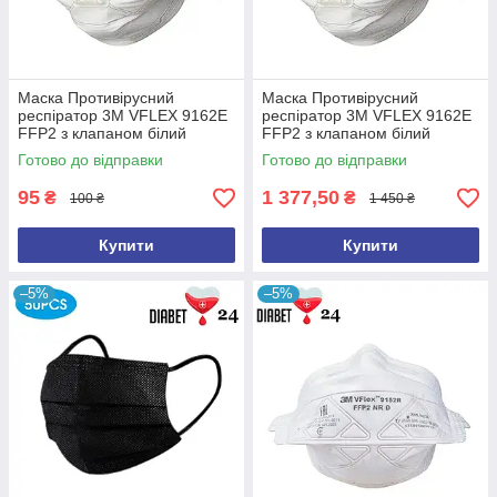
Маска Противірусний
Маска Противірусний
респіратор 3М VFLEX 9162Е
респіратор 3М VFLEX 9162Е
FFP2 з клапаном білий
FFP2 з клапаном білий
захист класу ФФП2
захист класу ФФП2 15 штук
Готово до відправки
Готово до відправки
95
1 377,50
₴
₴
100 ₴
1 450 ₴
Купити
Купити
–5%
–5%