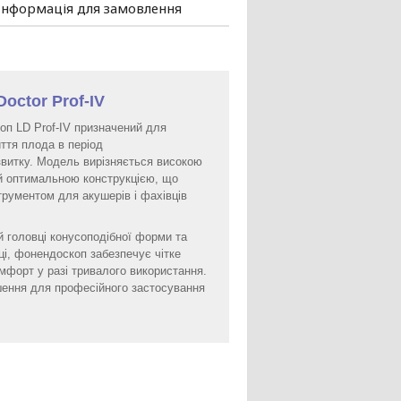
Інформація для замовлення
Doctor Prof-IV
п LD Prof-IV призначений для
ття плода в період
звитку. Модель вирізняється високою
й оптимальною конструкцією, що
струментом для акушерів і фахівців
й головці конусоподібної форми та
бці, фонендоскоп забезпечує чітке
мфорт у разі тривалого використання.
шення для професійного застосування