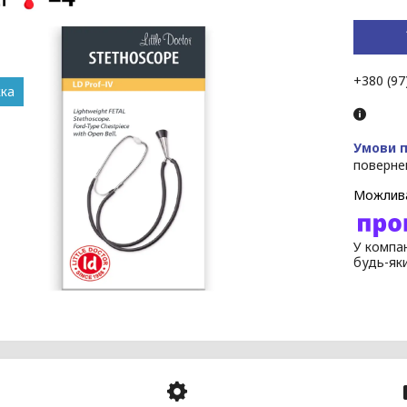
+380 (97
поверне
У компан
будь-як