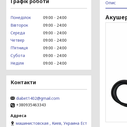
Графік роботи
Опис
Акушер
Понеділок
09:00
24:00
Вівторок
09:00
24:00
Середа
09:00
24:00
Четвер
09:00
24:00
Пʼятниця
09:00
24:00
Субота
09:00
24:00
Неділя
09:00
24:00
Контакти
diabet1402@gmail.com
+380935463343
машинистовская , Киев, Украина Ест