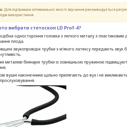
а:
Для підтримки оптимальної якості звучання рекомендується регул
лідів використання.
то вибрати стетоскоп LD Prof-4?
дібна одностороння головка з легкого металу з пластиковим д
вання плода.
вщені звукопровідні трубки з м'якого латексу передають звук 
чутливість.
і металеві бінінарні трубки із зовнішньою пружиною підвищують
ня.
ві вушні наконечники щільно прилягають до вух і не викликають
 прослуховування.