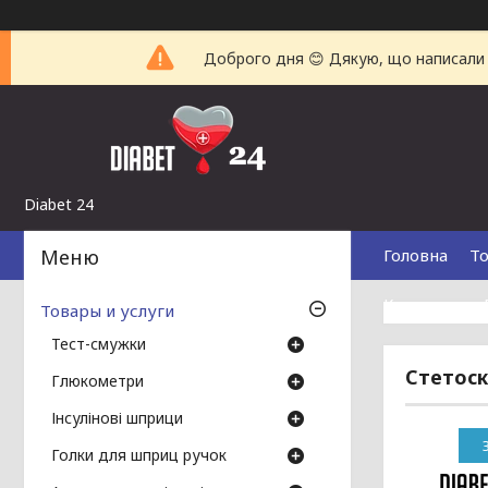
Доброго дня 😊 Дякую, що написали н
Diabet 24
Головна
То
Контакти
Товары и услуги
Тест-смужки
Стетоск
Глюкометри
Інсулінові шприци
Голки для шприц ручок