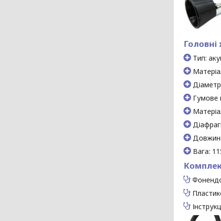
Головні 
Тип: ак
Матеріал
Діаметр
Гумове к
Матеріал
Діафраг
Довжина
Вага: 11
Комплек
Фонендос
Пластико
Інструкц