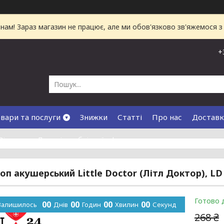
ам! Зараз магазин не працює, але ми обов'язково зв'яжемося з
+
вари та послуги
Знижки
Статті
Про нас
Доставк
Відгуки
Договір публічної оферти
оп акушерський Little Doctor (Літл Доктор), LD
Готово 
0
0
0
0
0
0
0
0
Залишилось
Днів
Годин
Хвилин
Секунд
268 ₴