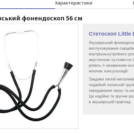
Характеристики
ський фонендоскоп 56 см
Стетоскоп Little 
Акушерський фонендоско
вислуховування серцеби
внутрішньоутробного ро
акустичною чутливістю 
робить її незамінним ін
жіночих консультацій.
Завдяки легкій металеві
подвійній латексній тру
передавання звуку та ко
Це надійне та зручне рі
в акушерській практиці.