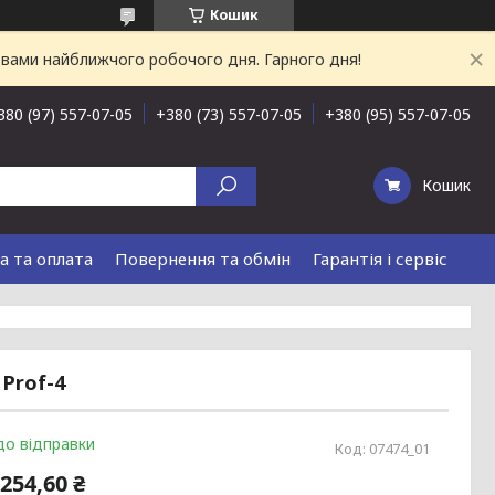
Кошик
 вами найближчого робочого дня. Гарного дня!
380 (97) 557-07-05
+380 (73) 557-07-05
+380 (95) 557-07-05
Кошик
а та оплата
Повернення та обмін
Гарантія і сервіс
 Prof-4
до відправки
Код:
07474_01
254,60 ₴