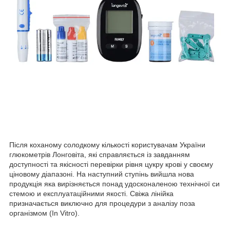
Після коханому солодкому кількості користувачам України
глюкометрів Лонговіта, які справляється із завданням
доступності та якісності перевірки рівня цукру крові у своєму
ціновому діапазоні. На наступний ступінь вийшла нова
продукція яка вирізняється понад удосконаленою технічної си
стемою и експлуатаційними якості. Свіжа лінійка
призначається виключно для процедури з аналізу поза
організмом (In Vitro).