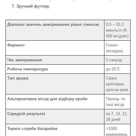
Зручний футляр;
Діапазон значень вимірювання рівня глюкози
0,5 – 33,3
ммоль/л (9-
600 мг/довг)
Фермент
Глюко-
оксидаза
Час вимірювання
5 секунд
Робоча температура
до 25°С
Тип зразка
Свіжа
капілярна
цілісна кров
Альтернативне місце для відбору проби
Палець та
інші місця
Середній результат
за 7, 14, 21,
28 дней
Термін служби батарейки
>1000
вимірювань