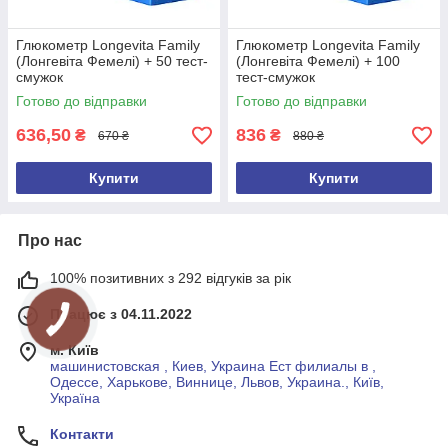
Глюкометр Longevita Family
Глюкометр Longevita Family
(Лонгевіта Фемелі) + 50 тест-
(Лонгевіта Фемелі) + 100
смужок
тест-смужок
Готово до відправки
Готово до відправки
636,50
836
₴
₴
670 ₴
880 ₴
Купити
Купити
Про нас
100% позитивних з 292 відгуків за рік
Працює з 04.11.2022
м. Київ
машинистовская , Киев, Украина Ест филиалы в ,
Одессе, Харькове, Виннице, Львов, Украина., Київ,
Україна
Контакти