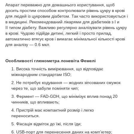
Апарат переважно для домашнього користування, щоб
досить простим способом контролювати рівень цукру в крові
для людей із цукровим діабетом. Так часто використовується і
в медицині. Рекомендований лікарями для діабетиків з I и
II типом діабету. Важливо регулярно аналізувати рівень цукру
в крові. Чудово підійде дитині, легкий і просто прилад,
автоматично втягує кров і вимагає мінімальної кількості крові
для аналізу — 0.6 мкл.
Особливості глюкометра лоневіта Фемелі
Висока точність вимірювання, що відповідає
міжнародним стандартам ISO;
Не потребує кодування — жодних зіпсованих смужок
через те, що забули поміняти чип;
Фермент — FAD-GDH, що мінімізує вплив понад 20
чинників, що впливають;
Пристрій має компактний розмір і легко
переноситься.
Фіксація відміток до їжі, після їди;
USB-порт для перенесення даних на комп'ютер;