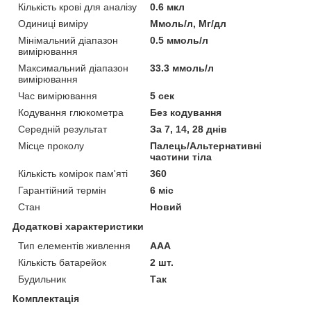
Кількість крові для аналізу
0.6 мкл
Одиниці виміру
Ммоль/л, Мг/дл
Мінімальний діапазон
0.5 ммоль/л
вимірювання
Максимальний діапазон
33.3 ммоль/л
вимірювання
Час вимірювання
5 сек
Кодування глюкометра
Без кодування
Середній результат
За 7, 14, 28 днів
Місце проколу
Палець/Альтернативні
частини тіла
Кількість комірок пам'яті
360
Гарантійний термін
6 міс
Стан
Новий
Додаткові характеристики
Тип елементів живлення
AAA
Кількість батарейок
2 шт.
Будильник
Так
Комплектація