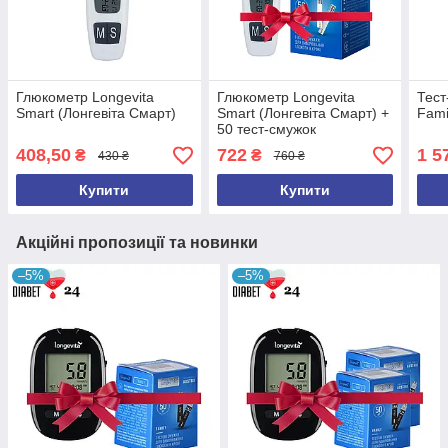
Глюкометр Longevita
Глюкометр Longevita
Тест
Smart (Лонгевіта Смарт)
Smart (Лонгевіта Смарт) +
Fami
50 тест-смужок
408,50
722
1 5
₴
₴
430 ₴
760 ₴
Купити
Купити
Акційні пропозиції та новинки
–5%
–5%