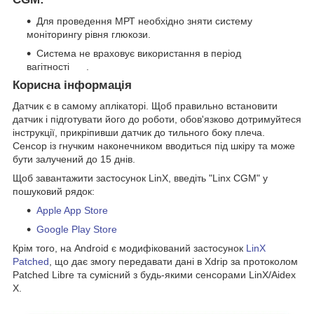
Для проведення МРТ необхідно зняти систему
моніторингу рівня глюкози.
Система не враховує використання в період
вагітності .
Корисна інформація
Датчик є в самому аплікаторі. Щоб правильно встановити
датчик і підготувати його до роботи, обов'язково дотримуйтеся
інструкції, прикріпивши датчик до тильного боку плеча.
Сенсор із гнучким наконечником вводиться під шкіру та може
бути залучений до 15 днів.
Щоб завантажити застосунок LinX, введіть "Linx CGM" у
пошуковий рядок:
Apple App Store
Google Play Store
Крім того, на Android є модифікований застосунок
LinX
Patched
, що дає змогу передавати дані в Xdrip за протоколом
Patched Libre та сумісний з будь-якими сенсорами LinX/Aidex
X.