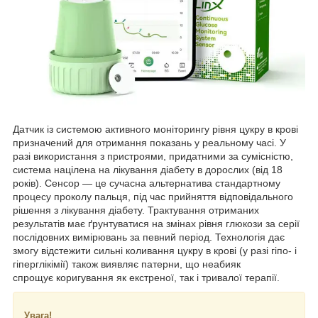
Датчик із системою активного моніторингу рівня цукру в крові
призначений для отримання показань у реальному часі. У
разі використання з пристроями, придатними за сумісністю,
система націлена на лікування діабету в дорослих (від 18
років). Сенсор — це сучасна альтернатива стандартному
процесу проколу пальця, під час прийняття відповідального
рішення з лікування діабету. Трактування отриманих
результатів має ґрунтуватися на змінах рівня глюкози за серії
послідовних вимірювань за певний період. Технологія дає
змогу відстежити сильні коливання цукру в крові (у разі гіпо- і
гіперглікімії) також виявляє патерни, що неабияк
спрощує коригування як екстреної, так і тривалої терапії.
Увага!