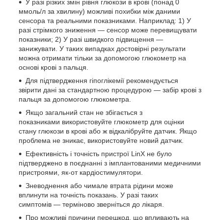
У разі різких змін рівня глюкози в крові (понад 0
ммоль/л за хвилину) можливі похибки між даними
сенсора та реальними показниками. Наприклад: 1) У
разі стрімкого зниження — сенсор може перевищувати
показники; 2) У разі швидкого підвищення —
занижувати. У таких випадках достовірні результати
можна отримати тільки за допомогою глюкометр на
основі крові з пальця.
Для підтвердження гіпоглікемії рекомендується
звірити дані за стандартною процедурою — забір крові з
пальця за допомогою глюкометра.
Якщо загальний стан не збігається з
показниками використовуйте глюкометр для оцінки
стану глюкози в крові або ж відкалібруйте датчик. Якщо
проблема не зникає, використовуйте новий датчик.
Ефективність і точність пристрої LinX не було
підтверджено в поєднанні з імплантованими медичними
пристроями, як-от кардіостимулятори.
Зневоднення або чимале втрата рідини може
вплинути на точність показань. У разі таких
симптомів — терміново зверніться до лікаря.
Про можливі причини перешкод, що впливають на