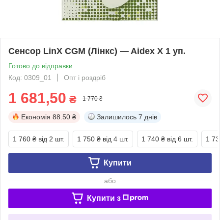
Сенсор LinX CGM (Лінкс) — Aidex X 1 уп.
Готово до відправки
Код: 0309_01
Опт і роздріб
1 681,50
₴
1 770 ₴
Економія
88.50 ₴
Залишилось
7 днів
1 760 ₴
від 2 шт.
1 750 ₴
від 4 шт.
1 740 ₴
від 6 шт.
1 73
Купити
або
Купити з