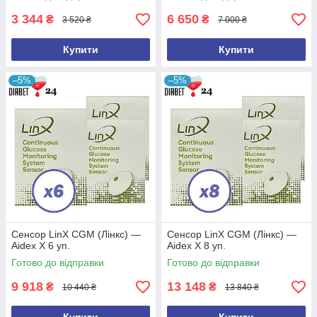
3 344
6 650
₴
₴
3 520 ₴
7 000 ₴
Купити
Купити
–5%
–5%
Сенсор LinX CGM (Лінкс) —
Сенсор LinX CGM (Лінкс) —
Aidex X 6 уп.
Aidex X 8 уп.
Готово до відправки
Готово до відправки
9 918
13 148
₴
₴
10 440 ₴
13 840 ₴