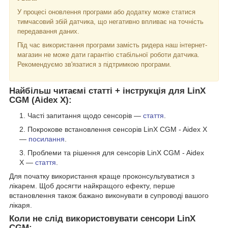
У процесі оновлення програми або додатку може статися
тимчасовий збій датчика, що негативно впливає на точність
передавання даних.
Під час використання програми замість ридера наш інтернет-
магазин не може дати гарантію стабільної роботи датчика.
Рекомендуємо зв'язатися з підтримкою програми.
Найбільш читаємі статті + інструкція для LinX
CGM (Aidex X):
Часті запитання щодо сенсорів —
стаття
.
Покрокове встановлення сенсорів LinX CGM - Aidex X
—
посилання
.
Проблеми та рішення для сенсорів LinX CGM - Aidex
X —
стаття
.
Для початку використання краще проконсультуватися з
лікарем. Щоб досягти найкращого ефекту, перше
встановлення також бажано виконувати в супроводі вашого
лікаря.
Коли не слід використовувати сенсори LinX
CGM: