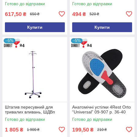
Готово до відправки
Готово до відправки
617,50
494
₴
₴
650 ₴
520 ₴
Купити
Купити
–5%
–5%
Штатив пересувний для
Анатомічні устілки 4Rest Orto
тривалих вливань, ШДВп
“Universal” 09-907 р. 36-40
Готово до відправки
Готово до відправки
1 805
199,50
₴
₴
1 900 ₴
210 ₴