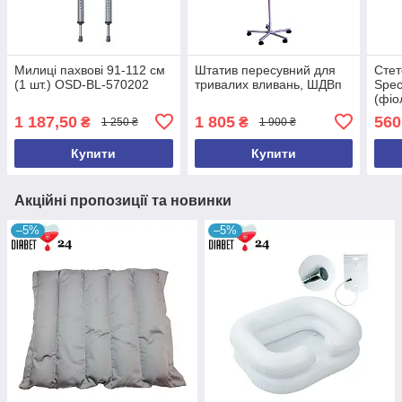
Милиці пахвові 91-112 см
Штатив пересувний для
Стет
(1 шт.) OSD-BL-570202
тривалих вливань, ШДВп
Spec
(фіо
1 187,50
1 805
560
₴
₴
1 250 ₴
1 900 ₴
Купити
Купити
Акційні пропозиції та новинки
–5%
–5%