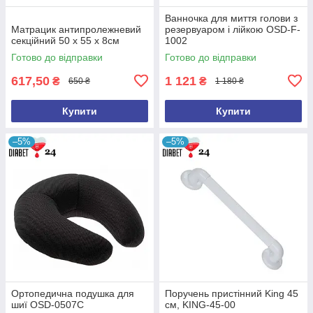
Ванночка для миття голови з
Матрацик антипролежневий
резервуаром і лійкою OSD-F-
секційний 50 х 55 х 8см
1002
Готово до відправки
Готово до відправки
617,50
1 121
₴
₴
650 ₴
1 180 ₴
Купити
Купити
–5%
–5%
Ортопедична подушка для
Поручень пристінний King 45
шиї OSD-0507C
см, KING-45-00