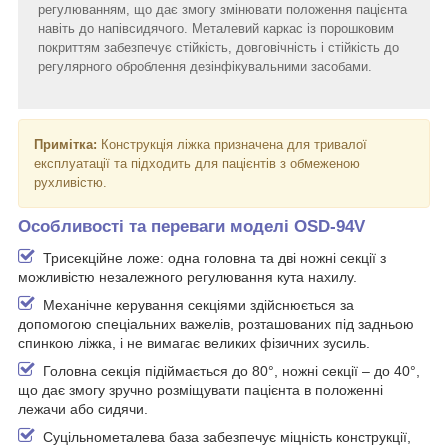
регулюванням, що дає змогу змінювати положення пацієнта
навіть до напівсидячого. Металевий каркас із порошковим
покриттям забезпечує стійкість, довговічність і стійкість до
регулярного оброблення дезінфікувальними засобами.
Примітка:
Конструкція ліжка призначена для тривалої
експлуатації та підходить для пацієнтів з обмеженою
рухливістю.
Особливості та переваги моделі OSD-94V
Трисекційне ложе: одна головна та дві ножні секції з
можливістю незалежного регулювання кута нахилу.
Механічне керування секціями здійснюється за
допомогою спеціальних важелів, розташованих під задньою
спинкою ліжка, і не вимагає великих фізичних зусиль.
Головна секція підіймається до 80°, ножні секції – до 40°,
що дає змогу зручно розміщувати пацієнта в положенні
лежачи або сидячи.
Суцільнометалева база забезпечує міцність конструкції,